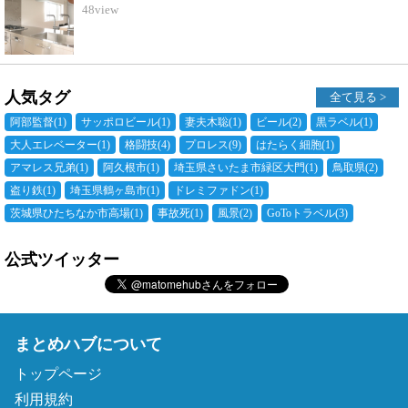
48
view
人気タグ
全て見る >
阿部監督
(1)
サッポロビール
(1)
妻夫木聡
(1)
ビール
(2)
黒ラベル
(1)
大人エレベーター
(1)
格闘技
(4)
プロレス
(9)
はたらく細胞
(1)
アマレス兄弟
(1)
阿久根市
(1)
埼玉県さいたま市緑区大門
(1)
鳥取県
(2)
盗り鉄
(1)
埼玉県鶴ヶ島市
(1)
ドレミファドン
(1)
茨城県ひたちなか市高場
(1)
事故死
(1)
風景
(2)
GoToトラベル
(3)
公式ツイッター
まとめハブについて
トップページ
利用規約