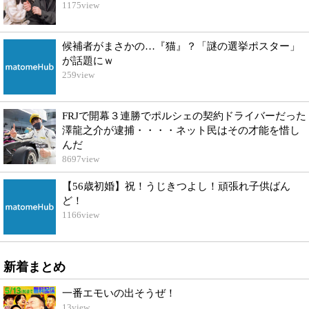
1175
view
候補者がまさかの…『猫』？「謎の選挙ポスター」
が話題にｗ
259
view
FRJで開幕３連勝でポルシェの契約ドライバーだった
澤龍之介が逮捕・・・・ネット民はその才能を惜し
んだ
8697
view
【56歳初婚】祝！うじきつよし！頑張れ子供ばん
ど！
1166
view
新着まとめ
一番エモいの出そうぜ！
13
view