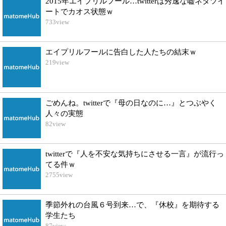
2015年エイプリルフール…twitterは秀逸な嘘ネタツイ
ートでカオス状態ｗ
733
view
エイプリルフールに告白した人たちの結末ｗ
219
view
ごめんね。twitterで『母の日なのに…』とつぶやく
人々の実態
82
view
twitterで『人を不安な気持ちにさせる一言』が流行っ
てる件ｗ
2755
view
季節外れの台風６号到来…で、『休校』を期待する
学生たち
87
view