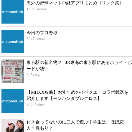
海外の野球ネット中継アプリまとめ《リンク集》
128114
view
今日のプロ野球
53471
view
東京駅の新名物!? JR東海の東京駅にあるホワイトボ
ードが凄い
845
view
【MHXX攻略】おすすめのイベクエ・コラボ武器を
紹介します【モンハンダブルクロス】
36541
view
付き合ってないのに二人で遊ぶ中学生は、ほぼ恋
人？脈あり？