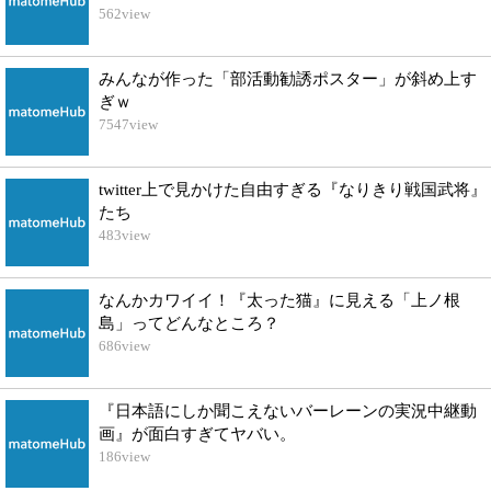
562
view
みんなが作った「部活動勧誘ポスター」が斜め上す
ぎｗ
7547
view
twitter上で見かけた自由すぎる『なりきり戦国武将』
たち
483
view
なんかカワイイ！『太った猫』に見える「上ノ根
島」ってどんなところ？
686
view
『日本語にしか聞こえないバーレーンの実況中継動
画』が面白すぎてヤバい。
186
view