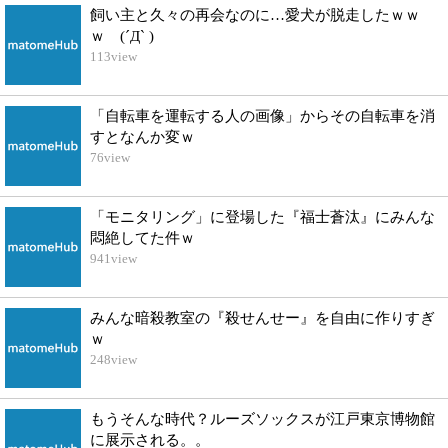
飼い主と久々の再会なのに…愛犬が脱走したｗｗ
ｗ (´Д` )
113
view
「自転車を運転する人の画像」からその自転車を消
すとなんか変ｗ
76
view
「モニタリング」に登場した『福士蒼汰』にみんな
悶絶してた件ｗ
941
view
みんな暗殺教室の『殺せんせー』を自由に作りすぎ
ｗ
248
view
もうそんな時代？ルーズソックスが江戸東京博物館
に展示される。。