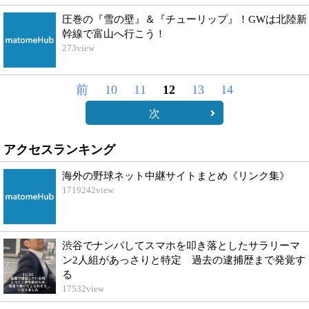
圧巻の『雪の壁』＆『チューリップ』！GWは北陸新
幹線で富山へ行こう！
273
view
前
10
11
12
13
14
次
アクセスランキング
海外の野球ネット中継サイトまとめ《リンク集》
1719242
view
渋谷でナンパしてスマホを叩き落としたサラリーマ
ン2人組があっさりと特定 過去の逮捕歴まで発覚す
る
17532
view