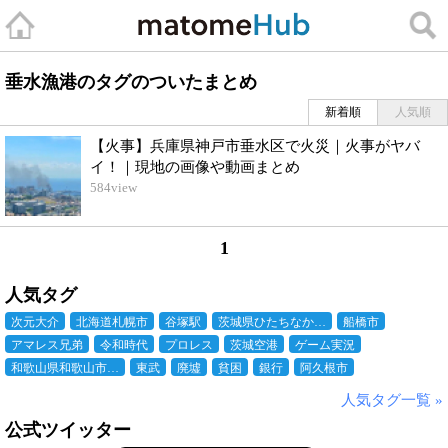
垂水漁港のタグのついたまとめ
新着順
人気順
【火事】兵庫県神戸市垂水区で火災｜火事がヤバ
イ！｜現地の画像や動画まとめ
584
view
1
人気タグ
次元大介
北海道札幌市
谷塚駅
茨城県ひたちなか…
船橋市
アマレス兄弟
令和時代
プロレス
茨城空港
ゲーム実況
和歌山県和歌山市…
東武
廃墟
貧困
銀行
阿久根市
人気タグ一覧 »
公式ツイッター