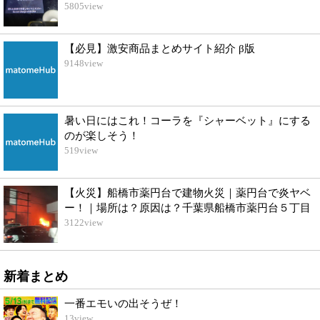
5805
view
【必見】激安商品まとめサイト紹介 β版
9148
view
暑い日にはこれ！コーラを『シャーベット』にする
のが楽しそう！
519
view
【火災】船橋市薬円台で建物火災｜薬円台で炎ヤベ
ー！｜場所は？原因は？千葉県船橋市薬円台５丁目
3122
view
新着まとめ
一番エモいの出そうぜ！
13
view