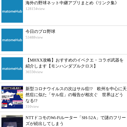
海外の野球ネット中継アプリまとめ《リンク集》
128154
view
今日のプロ野球
53488
view
【MHXX攻略】おすすめのイベクエ・コラボ武器を
紹介します【モンハンダブルクロス】
36556
view
新型コロナウイルスの次はサル痘!? 欧州を中心に天
然痘に似た「サル痘」の報告が相次ぐ 世界はどう
なる!?
310
view
NTTドコモのWi-Fiルーター「SH-52A」で謎のフリー
ズが続出してしまう