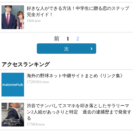
好きな人ができる方法！中学生に贈る恋のステップ
完全ガイド！
164
view
前
1
2
次
アクセスランキング
海外の野球ネット中継サイトまとめ《リンク集》
1720161
view
渋谷でナンパしてスマホを叩き落としたサラリーマ
ン2人組があっさりと特定 過去の逮捕歴まで発覚す
る
17593
view