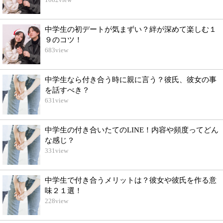
中学生の初デートが気まずい？絆が深めて楽しむ１
９のコツ！
683
view
中学生なら付き合う時に親に言う？彼氏、彼女の事
を話すべき？
631
view
中学生の付き合いたてのLINE！内容や頻度ってどん
な感じ？
331
view
中学生で付き合うメリットは？彼女や彼氏を作る意
味２１選！
228
view