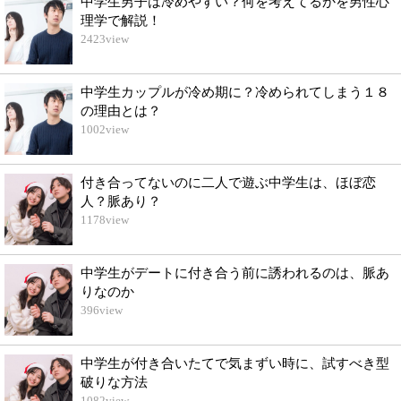
中学生男子は冷めやすい？何を考えてるかを男性心
理学で解説！
2423
view
中学生カップルが冷め期に？冷められてしまう１８
の理由とは？
1002
view
付き合ってないのに二人で遊ぶ中学生は、ほぼ恋
人？脈あり？
1178
view
中学生がデートに付き合う前に誘われるのは、脈あ
りなのか
396
view
中学生が付き合いたてで気まずい時に、試すべき型
破りな方法
1082
view