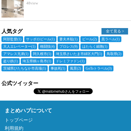
48
view
人気タグ
全て見る >
阿部監督
(1)
サッポロビール
(1)
妻夫木聡
(1)
ビール
(2)
黒ラベル
(1)
大人エレベーター
(1)
格闘技
(4)
プロレス
(9)
はたらく細胞
(1)
アマレス兄弟
(1)
阿久根市
(1)
埼玉県さいたま市緑区大門
(1)
鳥取県
(2)
盗り鉄
(1)
埼玉県鶴ヶ島市
(1)
ドレミファドン
(1)
茨城県ひたちなか市高場
(1)
事故死
(1)
風景
(2)
GoToトラベル
(3)
公式ツイッター
まとめハブについて
トップページ
利用規約