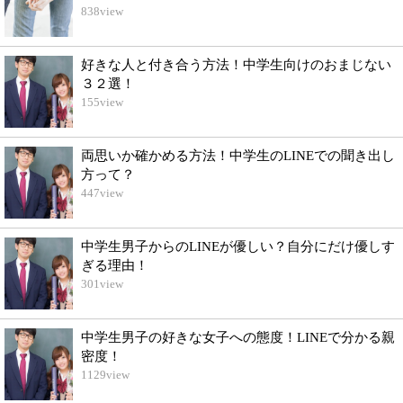
838
view
好きな人と付き合う方法！中学生向けのおまじない
３２選！
155
view
両思いか確かめる方法！中学生のLINEでの聞き出し
方って？
447
view
中学生男子からのLINEが優しい？自分にだけ優しす
ぎる理由！
301
view
中学生男子の好きな女子への態度！LINEで分かる親
密度！
1129
view