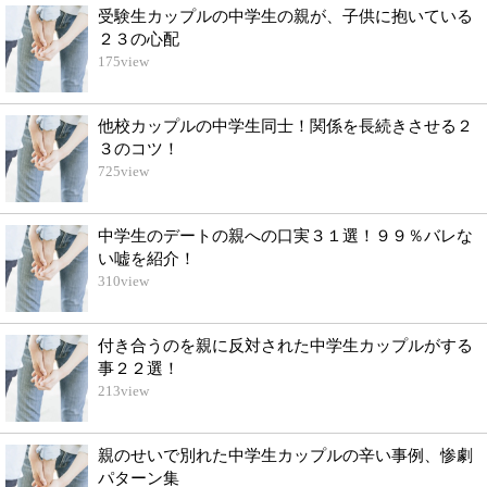
受験生カップルの中学生の親が、子供に抱いている
２３の心配
175
view
他校カップルの中学生同士！関係を長続きさせる２
３のコツ！
725
view
中学生のデートの親への口実３１選！９９％バレな
い嘘を紹介！
310
view
付き合うのを親に反対された中学生カップルがする
事２２選！
213
view
親のせいで別れた中学生カップルの辛い事例、惨劇
パターン集