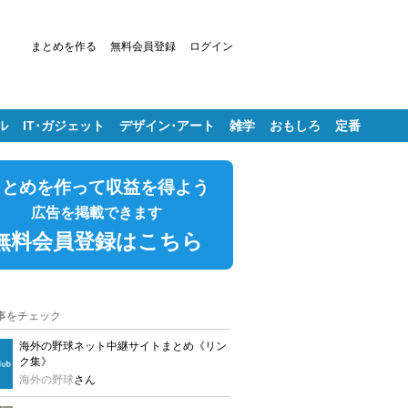
まとめを作る
無料会員登録
ログイン
ル
IT･ガジェット
デザイン･アート
雑学
おもしろ
定番
まとめを作って収益を得よう
広告を掲載できます
無料会員登録はこちら
事をチェック
海外の野球ネット中継サイトまとめ《リン
ク集》
海外の野球
さん