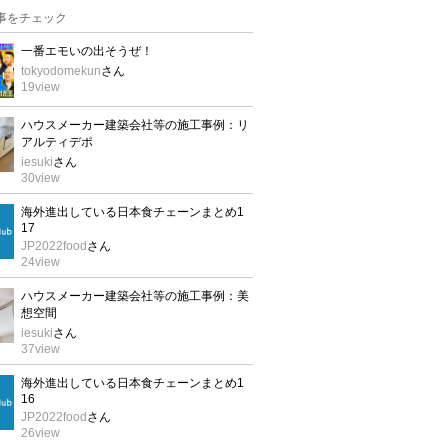
事をチェック
一番エモいの出そうぜ！
tokyodomekun
さん
19
view
ハウスメーカー建築会社等の施工事例：リ
アルティデポ
iesuki
さん
30
view
海外進出している日本食チェーンまとめ1
17
JP2022food
さん
24
view
ハウスメーカー建築会社等の施工事例：美
想空間
iesuki
さん
37
view
海外進出している日本食チェーンまとめ1
16
JP2022food
さん
26
view