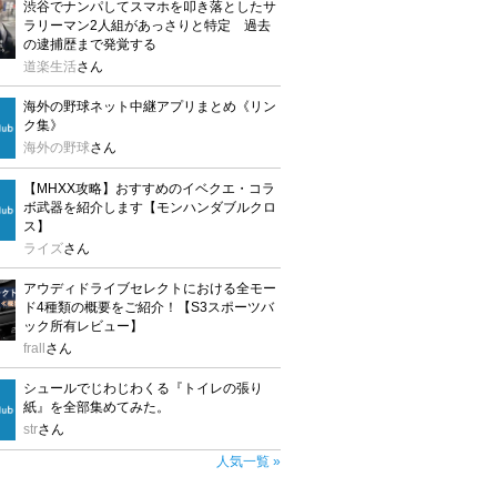
渋谷でナンパしてスマホを叩き落としたサ
ラリーマン2人組があっさりと特定 過去
の逮捕歴まで発覚する
道楽生活
さん
海外の野球ネット中継アプリまとめ《リン
ク集》
海外の野球
さん
【MHXX攻略】おすすめのイベクエ・コラ
ボ武器を紹介します【モンハンダブルクロ
ス】
ライズ
さん
アウディドライブセレクトにおける全モー
ド4種類の概要をご紹介！【S3スポーツバ
ック所有レビュー】
frall
さん
シュールでじわじわくる『トイレの張り
紙』を全部集めてみた。
str
さん
人気一覧 »