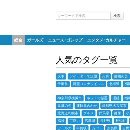
総合
ガールズ
ニュース･ゴシップ
エンタメ･カルチャー
人気のタグ一覧
火事
ツイッターで話題
火災
建物火災
千葉県
新型コロナウイルス
北海道
福
神奈川県横浜市
ネットで話題
遅延
福
鬼滅の刃
運転見合わせ
愛知県名古屋市
北海道札幌市
グルメ
群馬県
画像
小
Twitter
福袋
可愛い
広島県
長野県
ガールズ
年賀状
カバー
奈良県
自民