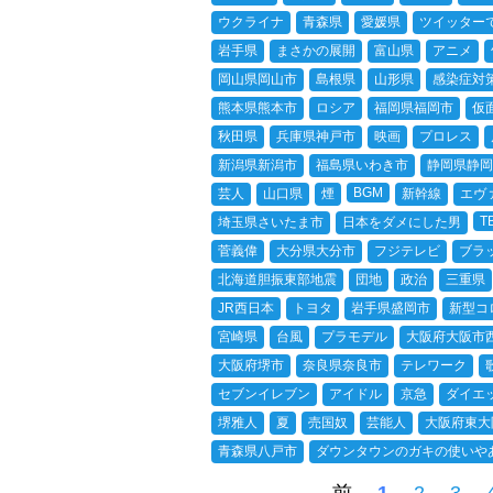
ウクライナ
青森県
愛媛県
ツイッター
岩手県
まさかの展開
富山県
アニメ
岡山県岡山市
島根県
山形県
感染症対
熊本県熊本市
ロシア
福岡県福岡市
仮
秋田県
兵庫県神戸市
映画
プロレス
新潟県新潟市
福島県いわき市
静岡県静岡
BGM
芸人
山口県
煙
新幹線
エヴ
T
埼玉県さいたま市
日本をダメにした男
菅義偉
大分県大分市
フジテレビ
ブラ
北海道胆振東部地震
団地
政治
三重県
JR西日本
トヨタ
岩手県盛岡市
新型コ
宮崎県
台風
プラモデル
大阪府大阪市
大阪府堺市
奈良県奈良市
テレワーク
セブンイレブン
アイドル
京急
ダイエ
堺雅人
夏
売国奴
芸能人
大阪府東大
青森県八戸市
ダウンタウンのガキの使いや