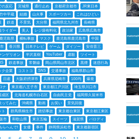
での反応
宮城県
通行止め
京都府京都市
JR東日本
竹中平蔵
結婚
山火事
スポーツカー
これはひどい
策
鉄道
不景気
大分県
福岡県北九州市
長崎県
面ライダー
美人
レジ袋有料化
政治家
広島県広島市
鹿児島県
横転事故
マスク
鹿児島県鹿児島市
中国
市
香川県
日本テレビ
ゲーム
ダイソー
安倍晋三
YouTuber
ァンゲリオン
半沢直樹
虐殺
ツイート
BS
鉄道事故
常磐線
岡山県岡山市北区
黒煙
迷惑行為
SNS
ック企業
コストコ
交通事故
福島県郡山市
日産
大阪府摂津市
兵庫県尼崎市
100均
爆発
ロナ
東京都八王子市
東京都江戸川区
埼玉県川口市
西成区
北海道札幌市白石区
自由民主党
福岡県久留米市
歌ってみた
沖縄県
動画
お笑い
景気回復
ット
群馬県桐生市
踏切事故
東京都台東区
東京都江東区
阪市
和歌山県
東京五輪
スイーツ
滋賀県
パロディ
あらへんで!
女優
事件
静岡県浜松市
東京都新宿区