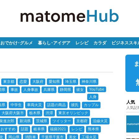
おでかけ･グルメ
暮らし･アイデア
レシピ
カラダ
ビジネススキ
東京都
恋愛
大阪府
愛知県
埼玉県
神奈川県
YouTube
岡県
事故
人身事故
兵庫県
静岡県
彼女
人身
人気
島県
中学生
車両火災
話題の商品
彼氏
カップル
人気記
大阪府大阪市
栃木県
渋滞
東京オリンピック
泉進次郎
新潟県
茨城県
ツイッター
京都府
沿線火災
おすすめ
話題
岐阜県
福袋2021
レシピ
熊本県
党
岡山県
消防車
千葉県千葉市
美女
工場火災