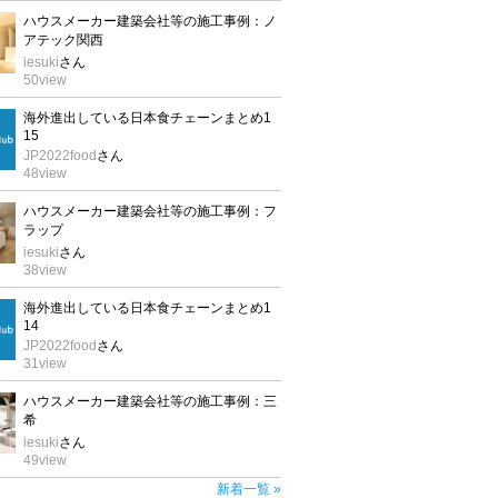
ハウスメーカー建築会社等の施工事例：ノ
アテック関西
iesuki
さん
50
view
海外進出している日本食チェーンまとめ1
15
JP2022food
さん
48
view
ハウスメーカー建築会社等の施工事例：フ
ラップ
iesuki
さん
38
view
海外進出している日本食チェーンまとめ1
14
JP2022food
さん
31
view
ハウスメーカー建築会社等の施工事例：三
希
iesuki
さん
49
view
新着一覧 »