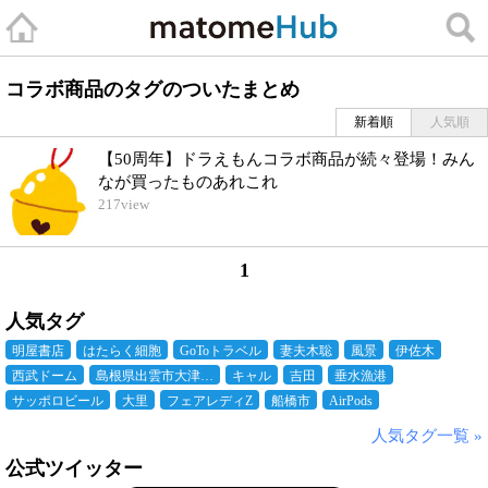
コラボ商品のタグのついたまとめ
新着順
人気順
【50周年】ドラえもんコラボ商品が続々登場！みん
なが買ったものあれこれ
217
view
1
人気タグ
明屋書店
はたらく細胞
GoToトラベル
妻夫木聡
風景
伊佐木
西武ドーム
島根県出雲市大津…
キャル
吉田
垂水漁港
サッポロビール
大里
フェアレディZ
船橋市
AirPods
人気タグ一覧 »
公式ツイッター