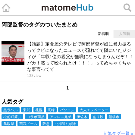
阿部監督のタグのついたまとめ
新着順
人気順
【話題】定食屋のテレビで阿部監督が娘に暴力振る
ってクビになったニュースが流れてて隣にいたジジ
ィが「年収1億の親父が無職になっちまうんだぞ！！
バカ！黙って殴られとけ！！！」ってめちゃくちゃ
な事言ってて
138
view
1
人気タグ
黒ラベル
東武
札幌
高峰
パソコン
大人エレベーター
松前町筒井
コラボ商品
アマレス兄弟
伊佐木
盗り鉄
船橋市
鳥取県
西武ドーム
阪急
北海道札幌市
人気タグ一覧 »