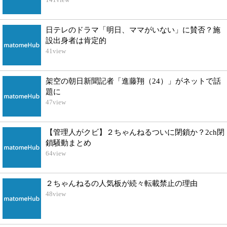
日テレのドラマ「明日、ママがいない」に賛否？施
設出身者は肯定的
41
view
架空の朝日新聞記者「進藤翔（24）」がネットで話
題に
47
view
【管理人がクビ】２ちゃんねるついに閉鎖か？2ch閉
鎖騒動まとめ
64
view
２ちゃんねるの人気板が続々転載禁止の理由
48
view