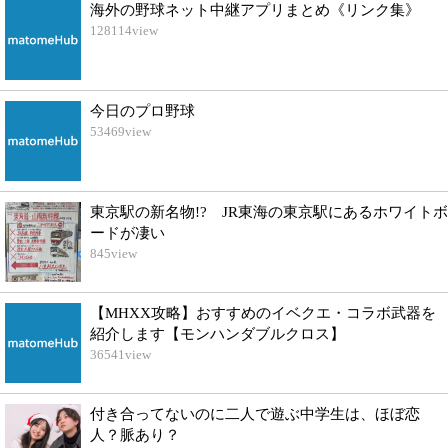
海外の野球ネット中継アプリまとめ《リンク集》
128114
view
今日のプロ野球
53469
view
東京駅の新名物!? JR東海の東京駅にあるホワイトボ
ードが凄い
845
view
【MHXX攻略】おすすめのイベクエ・コラボ武器を
紹介します【モンハンダブルクロス】
36541
view
付き合ってないのに二人で遊ぶ中学生は、ほぼ恋
人？脈あり？