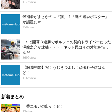
1175
view
候補者がまさかの…『猫』？「謎の選挙ポスター」
が話題にｗ
259
view
FRJで開幕３連勝でポルシェの契約ドライバーだった
澤龍之介が逮捕・・・・ネット民はその才能を惜し
んだ
8697
view
【56歳初婚】祝！うじきつよし！頑張れ子供ばん
ど！
1166
view
新着まとめ
一番エモいの出そうぜ！
13
view