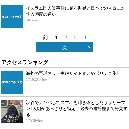
イスラム国人質事件に見る世界と日本での人質に対
する態度の違い
60
view
前
1
2
3
4
次
アクセスランキング
海外の野球ネット中継サイトまとめ《リンク集》
1719231
view
渋谷でナンパしてスマホを叩き落としたサラリーマ
ン2人組があっさりと特定 過去の逮捕歴まで発覚す
る
17530
view