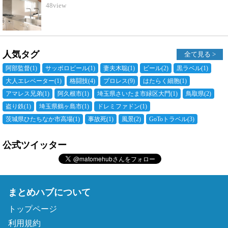
48
view
人気タグ
全て見る >
阿部監督
(1)
サッポロビール
(1)
妻夫木聡
(1)
ビール
(2)
黒ラベル
(1)
大人エレベーター
(1)
格闘技
(4)
プロレス
(9)
はたらく細胞
(1)
アマレス兄弟
(1)
阿久根市
(1)
埼玉県さいたま市緑区大門
(1)
鳥取県
(2)
盗り鉄
(1)
埼玉県鶴ヶ島市
(1)
ドレミファドン
(1)
茨城県ひたちなか市高場
(1)
事故死
(1)
風景
(2)
GoToトラベル
(3)
公式ツイッター
まとめハブについて
トップページ
利用規約