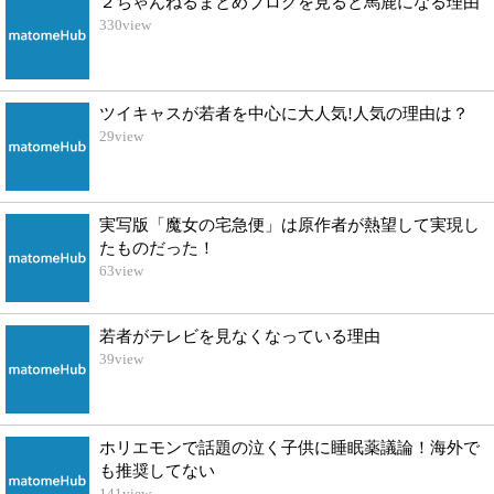
２ちゃんねるまとめブログを見ると馬鹿になる理由
330
view
ツイキャスが若者を中心に大人気!人気の理由は？
29
view
実写版「魔女の宅急便」は原作者が熱望して実現し
たものだった！
63
view
若者がテレビを見なくなっている理由
39
view
ホリエモンで話題の泣く子供に睡眠薬議論！海外で
も推奨してない
141
view