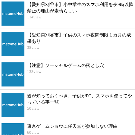
【愛知県刈谷市】小中学生のスマホ利用を夜9時以降
禁止の理由が素晴らしい
114
view
【愛知県刈谷市】子供のスマホ夜間制限１カ月の成
果あり
38
view
【注意】ソーシャルゲームの落とし穴
133
view
親が知っておくべき、子供がPC、スマホを使ってや
っている事一覧
50
view
東京ゲームショウに任天堂が参加しない理由
60
view