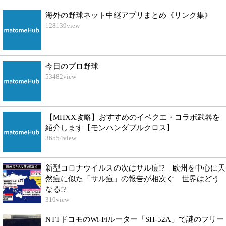
海外の野球ネット中継アプリまとめ《リンク集》
128139
view
今日のプロ野球
53482
view
【MHXX攻略】おすすめのイベクエ・コラボ武器を
紹介します【モンハンダブルクロス】
36554
view
新型コロナウイルスの次はサル痘!? 欧州を中心に天
然痘に似た「サル痘」の報告が相次ぐ 世界はどう
なる!?
310
view
NTTドコモのWi-Fiルーター「SH-52A」で謎のフリー