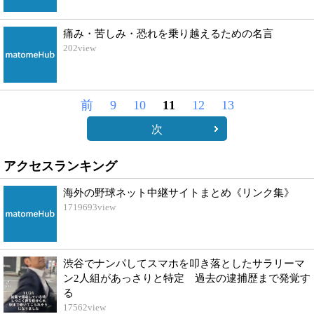
痛み・苦しみ・恐れを乗り越えるための名言
202
view
前
9
10
11
12
13
次
アクセスランキング
海外の野球ネット中継サイトまとめ《リンク集》
1719693
view
渋谷でナンパしてスマホを叩き落としたサラリーマ
ン2人組があっさりと特定 過去の逮捕歴まで発覚す
る
17562
view