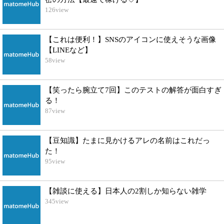
126
view
【これは便利！】SNSのアイコンに使えそうな画像
【LINEなど】
58
view
【笑ったら腕立て7回】このテストの解答が面白すぎ
る！
87
view
【豆知識】たまに見かけるアレの名前はこれだっ
た！
95
view
【雑談に使える】日本人の2割しか知らない雑学
345
view