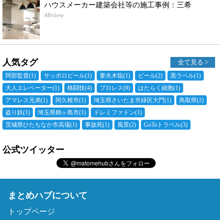
ハウスメーカー建築会社等の施工事例：三希
48
view
人気タグ
全て見る >
阿部監督
(1)
サッポロビール
(1)
妻夫木聡
(1)
ビール
(2)
黒ラベル
(1)
大人エレベーター
(1)
格闘技
(4)
プロレス
(9)
はたらく細胞
(1)
アマレス兄弟
(1)
阿久根市
(1)
埼玉県さいたま市緑区大門
(1)
鳥取県
(2)
盗り鉄
(1)
埼玉県鶴ヶ島市
(1)
ドレミファドン
(1)
茨城県ひたちなか市高場
(1)
事故死
(1)
風景
(2)
GoToトラベル
(3)
公式ツイッター
まとめハブについて
トップページ