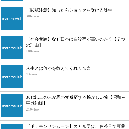
【閲覧注意】知ったらショックを受ける雑学
306
view
【社会問題】なぜ日本は自殺率が高いのか？【７つ
の理由】
100
view
人生とは何かを教えてくれる名言
43
view
30代以上の人が思わず反応する懐かしい物【昭和～
平成初期】
210
view
【ポケモンサンムーン】スカル団は、お茶目で可愛