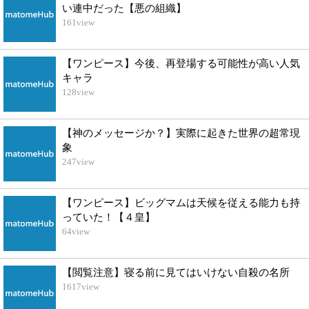
い連中だった【悪の組織】
161
view
【ワンピース】今後、再登場する可能性が高い人気
キャラ
128
view
【神のメッセージか？】実際に起きた世界の超常現
象
247
view
【ワンピース】ビッグマムは天候を従える能力も持
っていた！【４皇】
64
view
【閲覧注意】寝る前に見てはいけない自殺の名所
1617
view