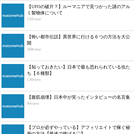
【UFOの破片？】ルーマニアで見つかった謎のアル
ミ製物体について
150
view
【怖い都市伝説】異世界に行ける６つの方法を大公
開
268
view
【知っておきたい】日本で最も恐れられている虫た
ち【６種類】
136
view
【腹筋崩壊】日本中が笑ったインタビューの名言集
94
view
【プロが必ずやっている】アフィリエイトで稼ぐ秘
密の方法【最速で稼げる♡】