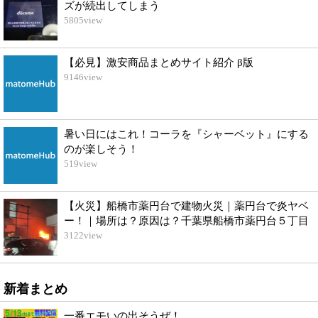
ズが続出してしまう
5805
view
【必見】激安商品まとめサイト紹介 β版
9146
view
暑い日にはこれ！コーラを『シャーベット』にする
のが楽しそう！
519
view
【火災】船橋市薬円台で建物火災｜薬円台で炎ヤベ
ー！｜場所は？原因は？千葉県船橋市薬円台５丁目
3122
view
新着まとめ
一番エモいの出そうぜ！