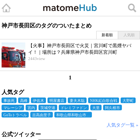
神戸市長田区のタグのついたまとめ
新着順
人気順
【火事】神戸市長田区で火災｜宮川町で黒煙ヤバ
イ！｜場所は？兵庫県神戸市長田区宮川町
2443
view
1
人気タグ
事故死
高峰
伊佐木
明屋書店
妻夫木聡
NHK紅白歌合戦
大野町
マレーシア
宮内
茨城空港
ドレミファドン
大里
阿久根市
GoToトラベル
吉高由里子
和歌山県和歌山市…
人気タグ一覧 »
公式ツイッター