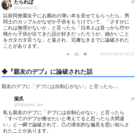
たられば
@tarareba722
以前同僚腐女子にお薦めの薄い本を見せてもらったら、男
同士のカップルがなぜか子供をもうけていて、「さすがに
これは無理がないか」と言ったら「日本人は昔っから竹や
桃から子供が出てきた話が好きだったろうが。細かいこと
をガタガタ言うな」と返され、完膚なきまでに論破された
ことがあります。
2014.10.09 22:16:57
◆『親友のデブ』に論破された話
親友のデブに「デブには自制心がない」と言ったら…
深爪
@fukazume_taro
私も親友のデブに「デブには自制心がない」と言ったら
「すべてのデブが痩せたいと考えてると思ったら大間違
い」と一瞬で論破されて、己の潜在的な偏見を思い知らさ
れたことがあります。