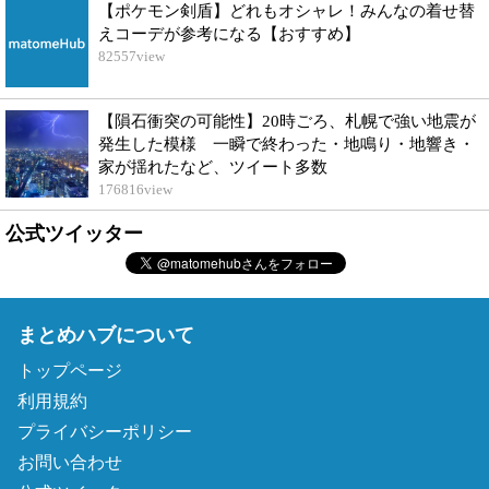
【ポケモン剣盾】どれもオシャレ！みんなの着せ替
えコーデが参考になる【おすすめ】
82557
view
【隕石衝突の可能性】20時ごろ、札幌で強い地震が
発生した模様 一瞬で終わった・地鳴り・地響き・
家が揺れたなど、ツイート多数
176816
view
公式ツイッター
まとめハブについて
トップページ
利用規約
プライバシーポリシー
お問い合わせ