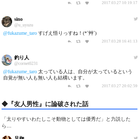
2017.03.27 10:19:17
sino
@u_uyuzu
@fukazume_taro
すげえ悟りっすね！(*´艸`)
2017.03.28 16:41:13
釣り人
@cornet0231
@fukazume_taro
太っている人は、自分が太っているという
自覚が無い人も無い人も結構います。
2017.03.27 20:02:59
◆『友人男性』に論破された話
「太りやすいわたしこそ動物としては優秀だ」と力説した
ら…
足枷