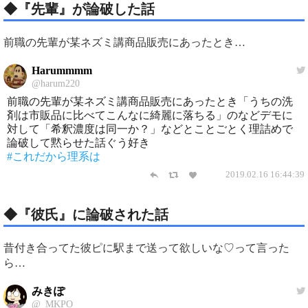
◆『先輩』が論破した話
前職の先輩が某ネズミ講商品販売にあったとき…
Harummmm
@harum220
前職の先輩が某ネズミ講商品販売にあったとき「うちの洗
剤は市販品に比べてこんなに綺麗に落ちる」のなどデモに
対して「希釈濃度は同一か？」などとことごとく理詰めで
論破して黙らせた話ぐう好き
#これだから理系は
2019.02.16 16:44:39
◆『彼氏』に論破された話
昔付き合ってた彼ピに駅まで送って欲しいな♡って言った
ら…
みきぽ
@_MKPO