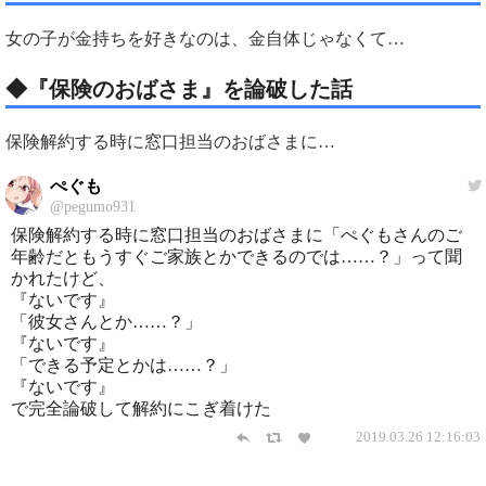
女の子が金持ちを好きなのは、金自体じゃなくて…
◆『保険のおばさま』を論破した話
保険解約する時に窓口担当のおばさまに…
ぺぐも
@pegumo931
保険解約する時に窓口担当のおばさまに「ぺぐもさんのご
年齢だともうすぐご家族とかできるのでは……？」って聞
かれたけど、
『ないです』
「彼女さんとか……？」
『ないです』
「できる予定とかは……？」
『ないです』
で完全論破して解約にこぎ着けた
2019.03.26 12:16:03