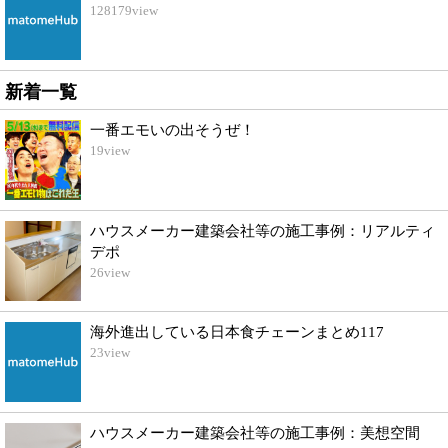
128179
view
新着一覧
一番エモいの出そうぜ！
19
view
ハウスメーカー建築会社等の施工事例：リアルティ
デポ
26
view
海外進出している日本食チェーンまとめ117
23
view
ハウスメーカー建築会社等の施工事例：美想空間