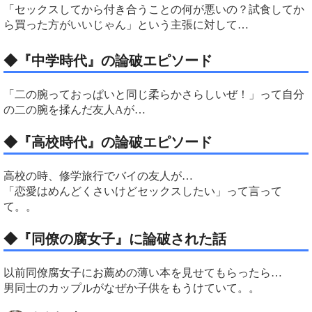
「セックスしてから付き合うことの何が悪いの？試食してか
ら買った方がいいじゃん」という主張に対して…
◆『中学時代』の論破エピソード
「二の腕っておっぱいと同じ柔らかさらしいぜ！」って自分
の二の腕を揉んだ友人Aが…
◆『高校時代』の論破エピソード
高校の時、修学旅行でバイの友人が…
「恋愛はめんどくさいけどセックスしたい」って言って
て。。
◆『同僚の腐女子』に論破された話
以前同僚腐女子にお薦めの薄い本を見せてもらったら…
男同士のカップルがなぜか子供をもうけていて。。