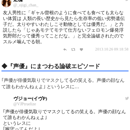
@_ojigi_chan_
友人男性に「ギャル曽根のように食べても食べても太らな
い体質は 人類の長い歴史から見たら生存率の低い劣勢遺伝
子だ。太りやすいわたしこそ動物としては優秀だ。」と力
説したら「じゃあモテてモテて仕方ないフェロモン爆発浮
気野郎だって優秀ってことだな。」と完全論破されたので
スルメ噛んでる朝。
2013.10.26 09:18:58
◆『声優』にまつわる論破エピソード
｢声優が俳優気取りでマスクしてるの笑える。声優の顔なん
て誰もわかんねぇよ｣ というレスに…
ヴジョー(イヴP)
@VJPtruelize
｢声優が俳優気取りでマスクしてるの笑える。声優の顔なん
て誰もわかんねぇよ｣
というレスに
｢喉守ってんだよ｣