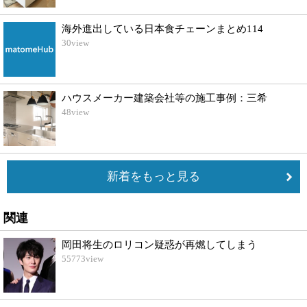
海外進出している日本食チェーンまとめ114
30
view
ハウスメーカー建築会社等の施工事例：三希
48
view
新着をもっと見る
関連
岡田将生のロリコン疑惑が再燃してしまう
55773
view