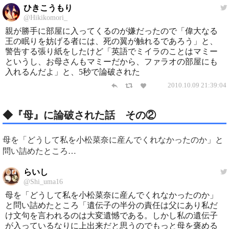
ひきこうもり
@Hikikomori_
親が勝手に部屋に入ってくるのが嫌だったので「偉大なる
王の眠りを妨げる者には、死の翼が触れるであろう」と、
警告する張り紙をしたけど「英語でミイラのことはマミー
というし、お母さんもマミーだから、ファラオの部屋にも
入れるんだよ」と、5秒で論破された
2010.10.09 21:39:04
◆『母』に論破された話 その②
母を「どうして私を小松菜奈に産んでくれなかったのか」と
問い詰めたところ…
らいし
@Shi_uma16
母を「どうして私を小松菜奈に産んでくれなかったのか」
と問い詰めたところ「遺伝子の半分の責任は父にあり私だ
け文句を言われるのは大変遺憾である。しかし私の遺伝子
が入っているなりに上出来だと思うのでもっと母を褒める