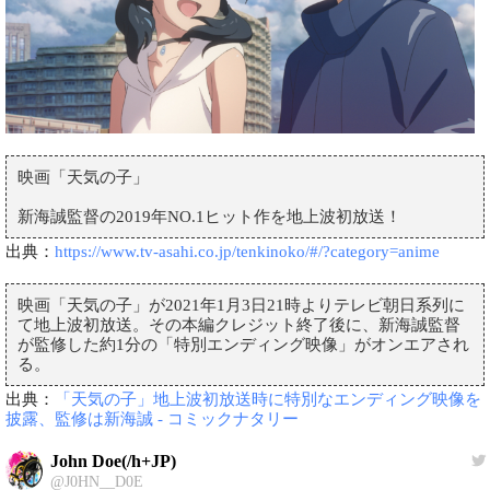
映画「天気の子」
新海誠監督の2019年NO.1ヒット作を地上波初放送！
出典：
https://www.tv-asahi.co.jp/tenkinoko/#/?category=anime
映画「天気の子」が2021年1月3日21時よりテレビ朝日系列に
て地上波初放送。その本編クレジット終了後に、新海誠監督
が監修した約1分の「特別エンディング映像」がオンエアされ
る。
出典：
「天気の子」地上波初放送時に特別なエンディング映像を
披露、監修は新海誠 - コミックナタリー
John Doe(/h+JP)
@J0HN__D0E