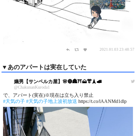
2021.01.03 23:48:57
▼あのアパートは実在していた
嫡男【サンペルカ屋】🌸🔴🏯⛩️🗻👘🗼🚅
@ChakunanKuroda1
で、アパート(実在)※現在は立ち入り禁止
#天気の子
#天気の子地上波初放送
https://t.co/lAANMd1dlp