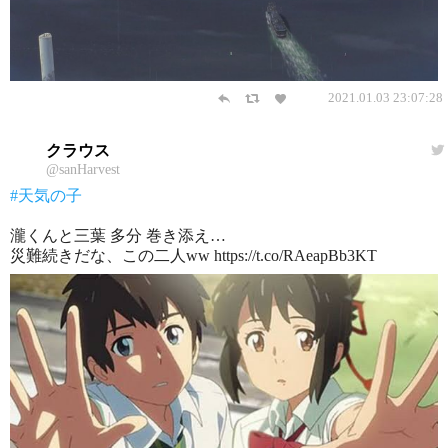
2021.01.03 23:07:28
クラウス
@sanHarvest
#天気の子
瀧くんと三葉 多分 巻き添え…
災難続きだな、この二人ww https://t.co/RAeapBb3KT