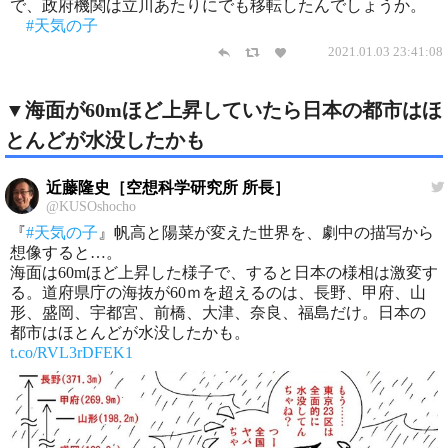
で、政府機関は立川あたりにでも移転したんでしょうか。
#天気の子
2021.01.03 23:41:08
▼海面が60mほど上昇していたら日本の都市はほ
とんどが水没したかも
近藤隆史［空想科学研究所 所長］
@KUSOshocho
『
#天気の子
』帆高と陽菜が変えた世界を、劇中の描写から
想像すると…。
海面は60mほど上昇した様子で、すると日本の様相は激変す
る。道府県庁の海抜が60ｍを超えるのは、長野、甲府、山
形、盛岡、宇都宮、前橋、大津、奈良、福島だけ。日本の
都市はほとんどが水没したかも。
t.co/RVL3rDFEK1