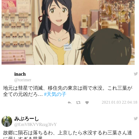
inach
@torimer
地元は彗星で消滅、移住先の東京は雨で水没。これ三葉が
全ての元凶だろ…
#天気の子
2021.01.03 22:04:18
みぶろーし
@EmV8KVVRzzg3fvY
故郷に隕石は落ちるわ、上京したら水没するわ三葉さん達
に厳しすぎる世界