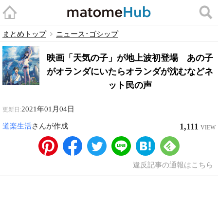
まとめトップ
ニュース･ゴシップ
映画「天気の子」が地上波初登場 あの子
がオランダにいたらオランダが沈むなどネ
ット民の声
2021年01月04日
更新日:
1,111
道楽生活
さんが作成
VIEW
違反記事の通報はこちら