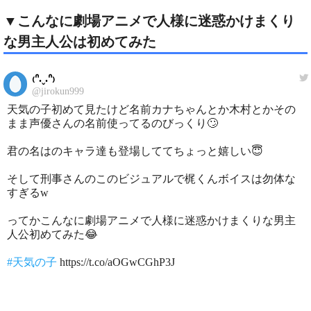
▼こんなに劇場アニメで人様に迷惑かけまくり
な男主人公は初めてみた
₍ᐢ.ˬ.ᐢ₎
@jirokun999
天気の子初めて見たけど名前カナちゃんとか木村とかその
まま声優さんの名前使ってるのびっくり🙄
君の名はのキャラ達も登場しててちょっと嬉しい😇
そして刑事さんのこのビジュアルで梶くんボイスは勿体な
すぎるw
ってかこんなに劇場アニメで人様に迷惑かけまくりな男主
人公初めてみた😂
#天気の子
https://t.co/aOGwCGhP3J