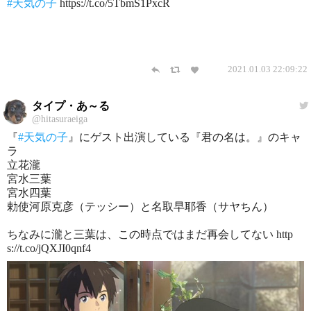
#天気の子
https://t.co/5TbmS1PxcR
2021.01.03 22:09:22
タイプ・あ～る
@hitasuraeiga
『
#天気の子
』にゲスト出演している『君の名は。』のキャ
ラ
立花瀧
宮水三葉
宮水四葉
勅使河原克彦（テッシー）と名取早耶香（サヤちん）
ちなみに瀧と三葉は、この時点ではまだ再会してない http
s://t.co/jQXJI0qnf4