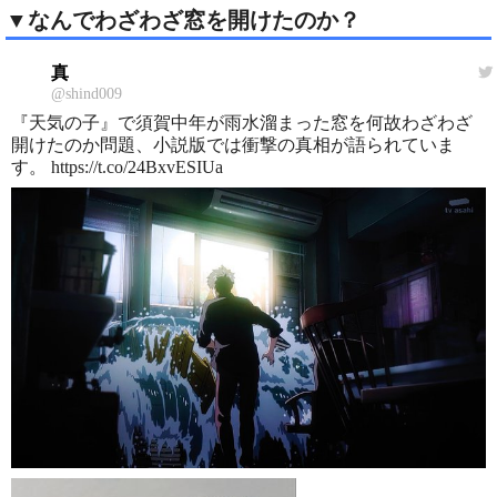
▼なんでわざわざ窓を開けたのか？
真
@shind009
『天気の子』で須賀中年が雨水溜まった窓を何故わざわざ
開けたのか問題、小説版では衝撃の真相が語られていま
す。 https://t.co/24BxvESIUa