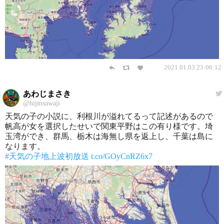
2021.01.03 23:06:12
あわじまさき
@hijmsawaji
天気の子の小説に、利根川が溢れてるって記述があるので
帆高が女を選択したせいで関東平野はこの有り様です。埼
玉湾ができ、群馬、栃木は海無し県を返上し、千葉は島に
なります。
#天気の子地上波初放送
t.co/GOyCnRZ6x7