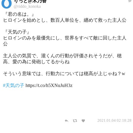
りっど@木乃香
@riddo_konoka
『君の名は。』
ヒロインを始めとし、数百人単位を、纏めて救った主人公
『天気の子』
ヒロインのみを最優先にし、世界をすべて敵に回した主人
公
主人公の気質で、瀧くんの行動が評価されそうだが、穂
高、愛の為に発砲してるからね
そういう意味では、行動力については穂高が上じゃね？w
#天気の子
https://t.co/h5XNuJuH3z
2021.01.04 02:18:28