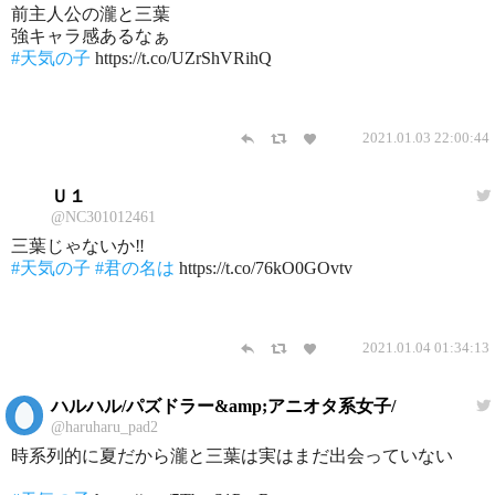
前主人公の瀧と三葉
強キャラ感あるなぁ
#天気の子
https://t.co/UZrShVRihQ
2021.01.03 22:00:44
Ｕ１
@NC301012461
三葉じゃないか‼️
#天気の子
#君の名は
https://t.co/76kO0GOvtv
2021.01.04 01:34:13
ハルハル/パズドラー&amp;アニオタ系女子/
@haruharu_pad2
時系列的に夏だから瀧と三葉は実はまだ出会っていない