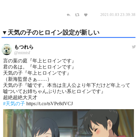
2021.01.03 23:39:38
▼天気の子のヒロイン設定が新しい
もつれら
@mtmtsf
言の葉の庭『年上ヒロインです』
君の名は。『年上ヒロインです』
天気の子『年上ヒロインです』
（新海監督さぁ……）
天気の子『嘘です。本当は主人公より年下だけど年上って
嘘ついてお姉ちゃんぶりたい系ヒロインです』
超絶超絶大天才
#天気の子
https://t.co/tsVPe8dVCJ