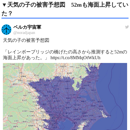
▼天気の子の被害予想図 52mも海面上昇してい
た？
ベルカ宇宙軍
@noradjapan
天気の子の被害予想図
「レインボーブリッジの橋げたの高さから推測すると52mの
海面上昇があった。」 https://t.co/8MMqOtWkUh