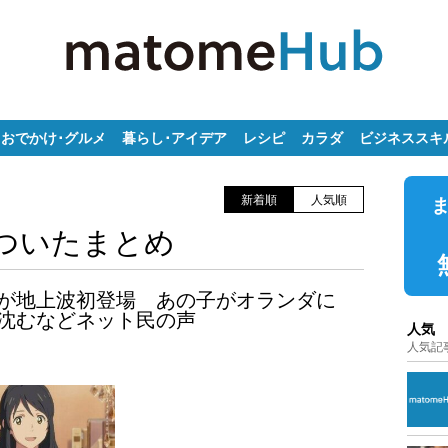
おでかけ･グルメ
暮らし･アイデア
レシピ
カラダ
ビジネススキ
新着順
人気順
ついたまとめ
が地上波初登場 あの子がオランダに
沈むなどネット民の声
人気
人気記