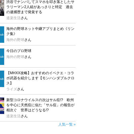
渋谷でナンパしてスマホを叩き落としたサ
ラリーマン2人組があっさりと特定 過去
の逮捕歴まで発覚する
道楽生活
さん
海外の野球ネット中継アプリまとめ《リン
ク集》
海外の野球
さん
今日のプロ野球
海外の野球
さん
【MHXX攻略】おすすめのイベクエ・コラ
ボ武器を紹介します【モンハンダブルクロ
ス】
ライズ
さん
新型コロナウイルスの次はサル痘!? 欧州
を中心に天然痘に似た「サル痘」の報告が
相次ぐ 世界はどうなる!?
道楽生活
さん
人気一覧 »