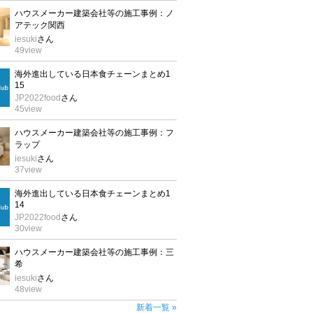
ハウスメーカー建築会社等の施工事例：ノ
アテック関西
iesuki
さん
49
view
海外進出している日本食チェーンまとめ1
15
JP2022food
さん
45
view
ハウスメーカー建築会社等の施工事例：フ
ラップ
iesuki
さん
37
view
海外進出している日本食チェーンまとめ1
14
JP2022food
さん
30
view
ハウスメーカー建築会社等の施工事例：三
希
iesuki
さん
48
view
新着一覧 »