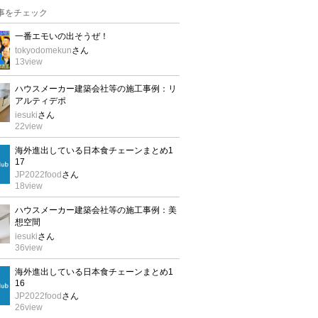
事をチェック
一番エモいの出そうぜ！
tokyodomekun
さん
13
view
ハウスメーカー建築会社等の施工事例：リ
アルティデポ
iesuki
さん
22
view
海外進出している日本食チェーンまとめ1
17
JP2022food
さん
18
view
ハウスメーカー建築会社等の施工事例：美
想空間
iesuki
さん
36
view
海外進出している日本食チェーンまとめ1
16
JP2022food
さん
26
view