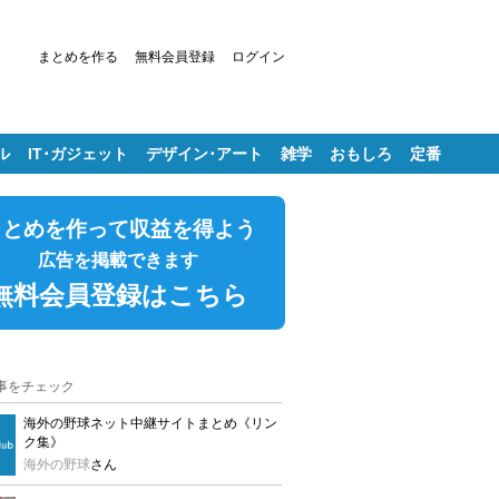
まとめを作る
無料会員登録
ログイン
ル
IT･ガジェット
デザイン･アート
雑学
おもしろ
定番
まとめを作って収益を得よう
広告を掲載できます
無料会員登録はこちら
事をチェック
海外の野球ネット中継サイトまとめ《リン
ク集》
海外の野球
さん