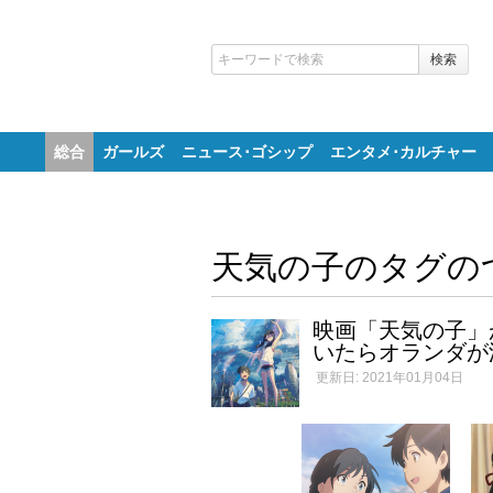
総合
ガールズ
ニュース･ゴシップ
エンタメ･カルチャー
天気の子のタグの
映画「天気の子」
いたらオランダが
更新日: 2021年01月04日