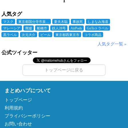
1
人気タグ
マスク
東京都国分寺市泉…
妻夫木聡
事故死
しまなみ海道
マレーシア
廃墟
船橋市
鉄人28号
AirPods
GoToトラベル
黒ラベル
次元大介
ビール
東京都西東京市
コラボ商品
人気タグ一覧 »
公式ツイッター
トップページに戻る
まとめハブについて
トップページ
利用規約
プライバシーポリシー
お問い合わせ