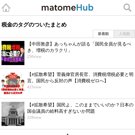
税金のタグのついたまとめ
新着順
人気順
【中田敦彦】あっちゃんが語る「国民全員が見るべ
き、増税のカラクリ」
250
view
【#拡散希望】菅義偉官房長官、消費税増税必要と明
言。国民から反対の声【消費税ゼロへ】
425
view
【#拡散希望】国民よ、このままでいいのか？日本の
国会議員の給料高すぎないか問題
229
view