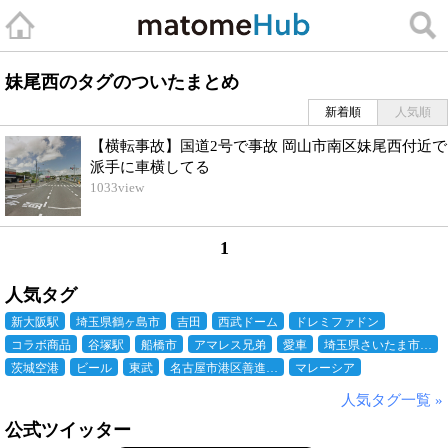
妹尾西のタグのついたまとめ
新着順
人気順
【横転事故】国道2号で事故 岡山市南区妹尾西付近で
派手に車横してる
1033
view
1
人気タグ
新大阪駅
埼玉県鶴ヶ島市
吉田
西武ドーム
ドレミファドン
コラボ商品
谷塚駅
船橋市
アマレス兄弟
愛車
埼玉県さいたま市…
茨城空港
ビール
東武
名古屋市港区善進…
マレーシア
人気タグ一覧 »
公式ツイッター