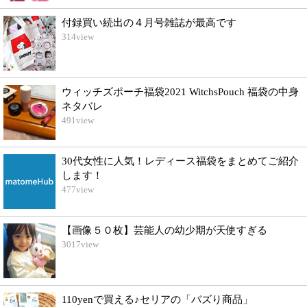
付録買い続出の４月号雑誌が最高です
314
view
ウィッチズポーチ福袋2021 WitchsPouch 福袋の中身
ネタバレ
491
view
30代女性に人気！レディース福袋をまとめてご紹介
します！
477
view
【画像５０枚】芸能人の幼少期が天使すぎる
3017
view
110yenで買える♪セリアの「バズり商品」