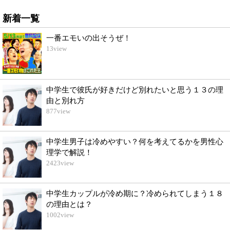
新着一覧
一番エモいの出そうぜ！
13
view
中学生で彼氏が好きだけど別れたいと思う１３の理
由と別れ方
877
view
中学生男子は冷めやすい？何を考えてるかを男性心
理学で解説！
2423
view
中学生カップルが冷め期に？冷められてしまう１８
の理由とは？
1002
view