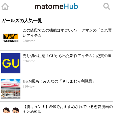
ガールズの人気一覧
この値段でこの機能はすごい♪ワークマンの「これ買
いアイテム」
788
view
売り切れ注意！GUから出た新作アイテムに絶賛の嵐
566
view
H&M風も！みんなの「＃しまむら利戦品」
816
view
【胸キュン！】SNSでおすすめされている恋愛漫画の
まとめ報告