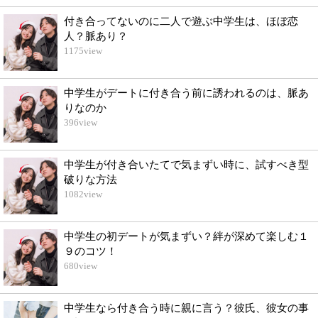
付き合ってないのに二人で遊ぶ中学生は、ほぼ恋
人？脈あり？
1175
view
中学生がデートに付き合う前に誘われるのは、脈あ
りなのか
396
view
中学生が付き合いたてで気まずい時に、試すべき型
破りな方法
1082
view
中学生の初デートが気まずい？絆が深めて楽しむ１
９のコツ！
680
view
中学生なら付き合う時に親に言う？彼氏、彼女の事