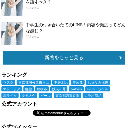
を話すべき？
631
view
中学生の付き合いたてのLINE！内容や頻度ってどん
な感じ？
331
view
新着をもっと見る
ランキング
マスク
東京都国分寺市泉…
妻夫木聡
事故死
しまなみ海道
マレーシア
廃墟
船橋市
鉄人28号
AirPods
GoToトラベル
黒ラベル
次元大介
ビール
東京都西東京市
コラボ商品
公式アカウント
公式ツイッター