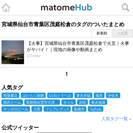
宮城県仙台市青葉区茂庭松倉のタグのついたまとめ
新着順
人気順
【火事】宮城県仙台市青葉区茂庭松倉で火災｜火事
がヤバイ！｜現地の画像や動画まとめ
251
view
1
人気タグ
明屋書店
はたらく細胞
GoToトラベル
妻夫木聡
風景
伊佐木
西武ドーム
島根県出雲市大津…
キャル
吉田
垂水漁港
サッポロビール
大里
フェアレディZ
船橋市
AirPods
人気タグ一覧 »
公式ツイッター