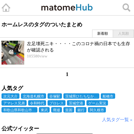
ホームレスのタグのついたまとめ
新着順
人気順
左足壊死ニキ・・・・このコロナ禍の日本でも生存
が確認される
105580
view
1
人気タグ
次元大介
北海道札幌市
谷塚駅
茨城県ひたちなか…
船橋市
アマレス兄弟
令和時代
プロレス
茨城空港
ゲーム実況
和歌山県和歌山市…
東武
廃墟
貧困
銀行
阿久根市
人気タグ一覧 »
公式ツイッター