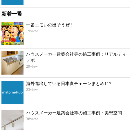
新着一覧
一番エモいの出そうぜ！
19
view
ハウスメーカー建築会社等の施工事例：リアルティ
デポ
29
view
海外進出している日本食チェーンまとめ117
23
view
ハウスメーカー建築会社等の施工事例：美想空間
36
view