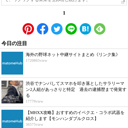
1
今日の注目
海外の野球ネット中継サイトまとめ《リンク集》
1720865
view
渋谷でナンパしてスマホを叩き落としたサラリーマ
ン2人組があっさりと特定 過去の逮捕歴まで発覚す
る
17779
view
【MHXX攻略】おすすめのイベクエ・コラボ武器を
紹介します【モンハンダブルクロス】
36575
view