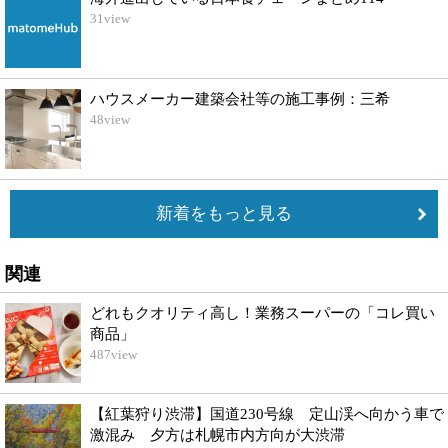
31
view
ハウスメーカー建築会社等の施工事例：三希
48
view
新着をもっと見る
関連
どれもクオリティ高し！業務スーパーの「コレ買い
商品」
487
view
【紅葉狩り渋滞】国道230号線 定山渓へ向かう車で
激混み 夕方は札幌市内方向が大渋滞