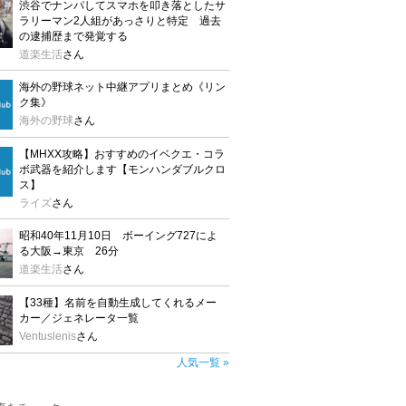
渋谷でナンパしてスマホを叩き落としたサ
ラリーマン2人組があっさりと特定 過去
の逮捕歴まで発覚する
道楽生活
さん
海外の野球ネット中継アプリまとめ《リン
ク集》
海外の野球
さん
【MHXX攻略】おすすめのイベクエ・コラ
ボ武器を紹介します【モンハンダブルクロ
ス】
ライズ
さん
昭和40年11月10日 ボーイング727によ
る大阪→東京 26分
道楽生活
さん
【33種】名前を自動生成してくれるメー
カー／ジェネレータ一覧
Ventuslenis
さん
人気一覧 »