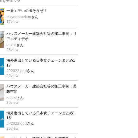
事をチェック
一番エモいの出そうぜ！
tokyodomekun
さん
17
view
ハウスメーカー建築会社等の施工事例：リ
アルティデポ
iesuki
さん
25
view
海外進出している日本食チェーンまとめ1
17
JP2022food
さん
22
view
ハウスメーカー建築会社等の施工事例：美
想空間
iesuki
さん
36
view
海外進出している日本食チェーンまとめ1
16
JP2022food
さん
26
view