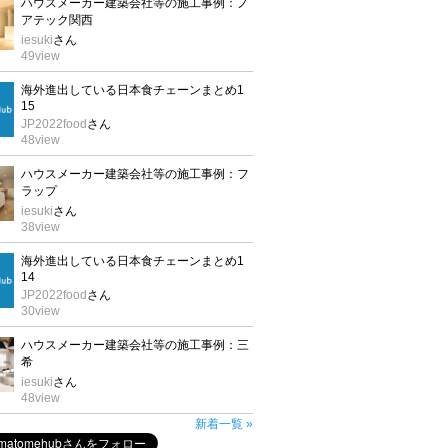
ハウスメーカー建築会社等の施工事例：ノ
アテック関西
iesuki
さん
49
view
海外進出している日本食チェーンまとめ1
15
JP2022food
さん
48
view
ハウスメーカー建築会社等の施工事例：フ
ラップ
iesuki
さん
38
view
海外進出している日本食チェーンまとめ1
14
JP2022food
さん
30
view
ハウスメーカー建築会社等の施工事例：三
希
iesuki
さん
48
view
新着一覧 »