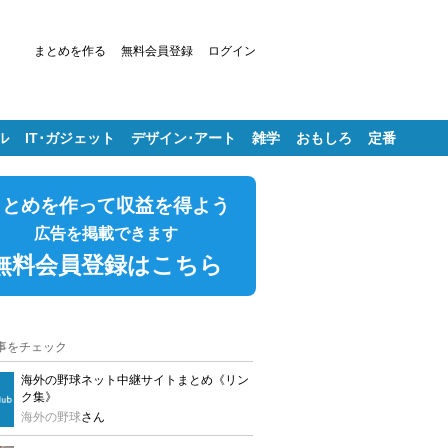
まとめを作る
無料会員登録
ログイン
ル
IT･ガジェット
デザイン･アート
雑学
おもしろ
定番
まとめを作って収益を得よう
広告を掲載できます
無料会員登録はこちら
事をチェック
海外の野球ネット中継サイトまとめ《リン
ク集》
海外の野球
さん