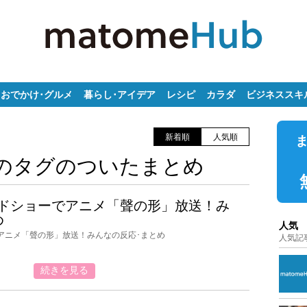
おでかけ･グルメ
暮らし･アイデア
レシピ
カラダ
ビジネススキ
新着順
人気順
のタグのついたまとめ
ロードショーでアニメ「聲の形」放送！み
め
人気
でアニメ「聲の形」放送！みんなの反応･まとめ
人気記
続きを見る