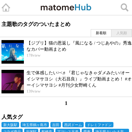
主題歌のタグのついたまとめ
新着順
人気順
【ジブリ】猫の恩返し『風になる / つじあやの』秀逸
なカバー動画まとめ
178
view
生で体感したい><♬『君じゃなきゃダメみたい/オー
イシマサヨシ（大石昌良）』ライブ動画まとめ！ #オ
ーイシマサヨシ #月刊少女野崎くん
139
view
1
人気タグ
新大阪駅
埼玉県鶴ヶ島市
吉田
西武ドーム
ドレミファドン
コラボ商品
谷塚駅
船橋市
アマレス兄弟
愛車
埼玉県さいたま市…