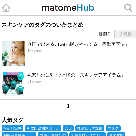
スキンケアのタグのついたまとめ
新着順
人気順
０円で出来る♪Twitter民がやってる「簡単美容法」
183
view
毛穴汚れに効く♪と噂の「スキンケアアイテム」
319
view
1
人気タグ
松前町筒井
和歌山県和歌山市…
吉田
多治見市美坂町
マスク
福岡市東区馬出2…
NHK紅白歌合戦
茨城県ひたちなか…
妻夫木聡