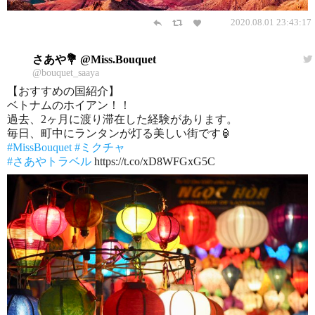
2020.08.01 23:43:17
さあや💐 @Miss.Bouquet
@bouquet_saaya
【おすすめの国紹介】
ベトナムのホイアン！！
過去、2ヶ月に渡り滞在した経験があります。
毎日、町中にランタンが灯る美しい街です🏮
#MissBouquet
#ミクチャ
#さあやトラベル
https://t.co/xD8WFGxG5C