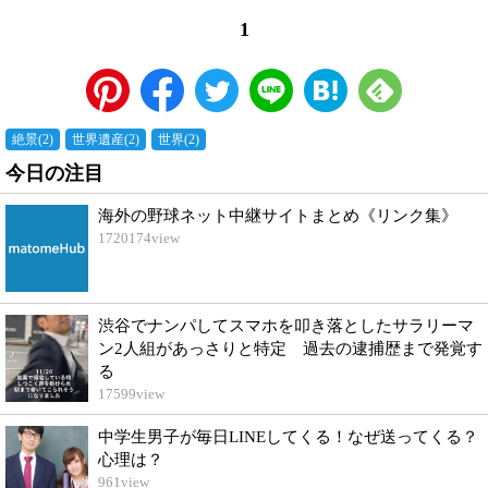
1
絶景
(
2
)
世界遺産
(
2
)
世界
(
2
)
今日の注目
海外の野球ネット中継サイトまとめ《リンク集》
1720174
view
渋谷でナンパしてスマホを叩き落としたサラリーマ
ン2人組があっさりと特定 過去の逮捕歴まで発覚す
る
17599
view
中学生男子が毎日LINEしてくる！なぜ送ってくる？
心理は？
961
view