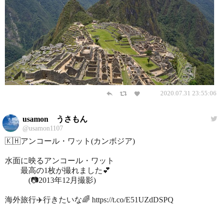
2020.07.31 23:55:06
usamon うさもん
@usamon1107
🇰🇭アンコール・ワット(カンボジア)
水面に映るアンコール・ワット
最高の1枚が撮れました💕
(📷2013年12月撮影)
海外旅行✈️行きたいな🌈 https://t.co/E51UZdDSPQ