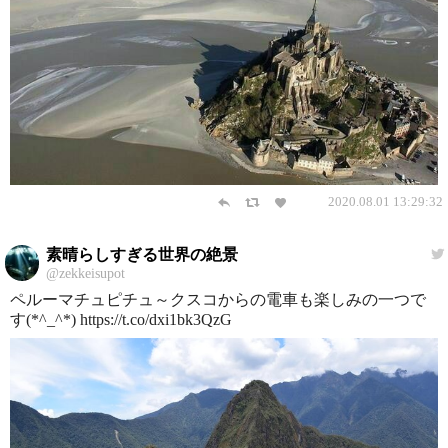
2020.08.01 13:29:32
素晴らしすぎる世界の絶景
@zekkeisupot
ペルーマチュピチュ～クスコからの電車も楽しみの一つで
す(*^_^*) https://t.co/dxi1bk3QzG