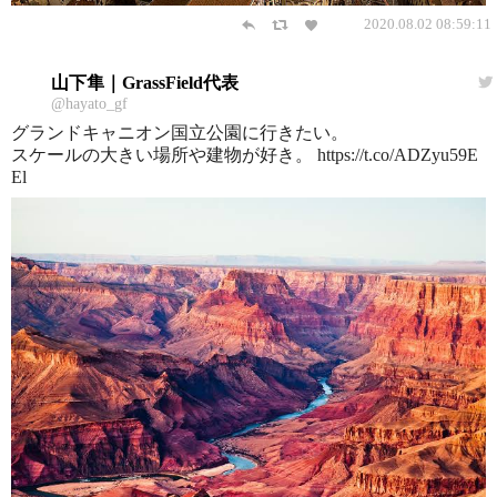
2020.08.02 08:59:11
山下隼｜GrassField代表
@hayato_gf
グランドキャニオン国立公園に行きたい。
スケールの大きい場所や建物が好き。 https://t.co/ADZyu59E
El