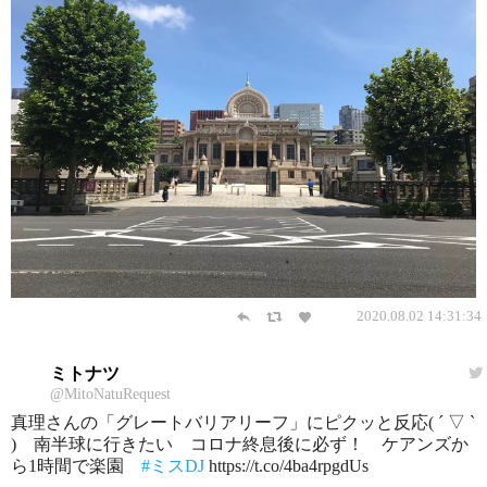
2020.08.02 14:31:34
ミトナツ
@MitoNatuRequest
真理さんの「グレートバリアリーフ」にピクッと反応( ´ ▽ `
) 南半球に行きたい コロナ終息後に必ず！ ケアンズか
ら1時間で楽園
#ミスDJ
https://t.co/4ba4rpgdUs