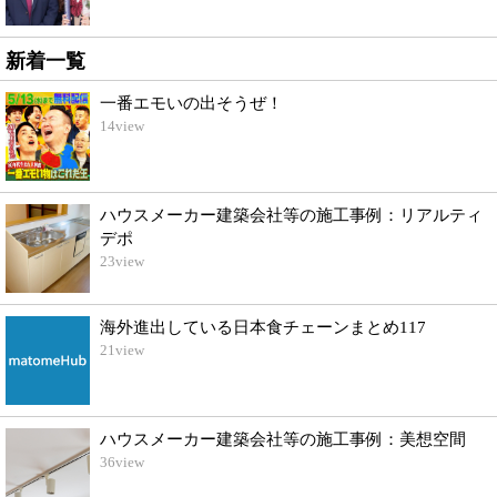
新着一覧
一番エモいの出そうぜ！
14
view
ハウスメーカー建築会社等の施工事例：リアルティ
デポ
23
view
海外進出している日本食チェーンまとめ117
21
view
ハウスメーカー建築会社等の施工事例：美想空間
36
view