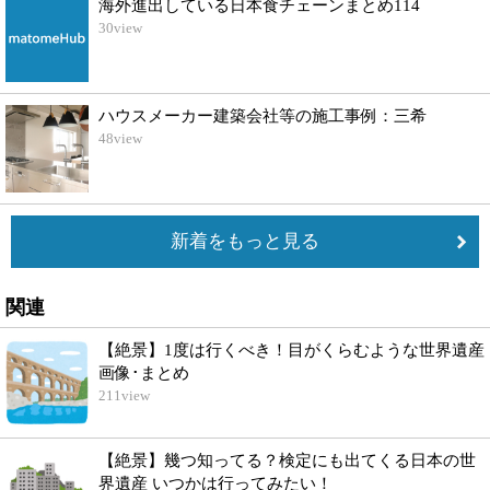
海外進出している日本食チェーンまとめ114
30
view
ハウスメーカー建築会社等の施工事例：三希
48
view
新着をもっと見る
関連
【絶景】1度は行くべき！目がくらむような世界遺産
画像･まとめ
211
view
【絶景】幾つ知ってる？検定にも出てくる日本の世
界遺産 いつかは行ってみたい！