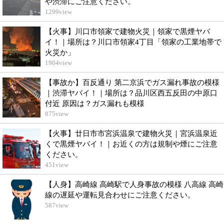
や渋滞にご注意ください。
1299
view
【火事】川口市領家で建物火災｜領家で黒煙ヤバ
イ！｜場所は？川口市領家4丁目「領家の工業地帯で
火災か」
1904
view
【事故か】百反通り 第二京浜でガス漏れ事故の模様
｜渋滞ヤバイ！｜場所は？品川区西五反田の中原口
付近 原因は？ガス漏れも模様
875
view
【火事】廿日市市宮浜温泉で建物火災｜宮浜温泉近
くで黒煙ヤバイ！｜お近くの方は規制や煙にご注意
ください。
451
view
【人身】高崎線 高崎駅で人身事故の模様 八高線 高崎
線の遅延や運転見合わせにご注意ください。
587
view