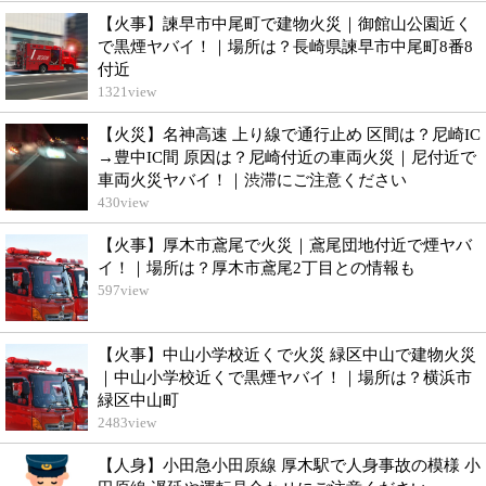
【火事】諫早市中尾町で建物火災｜御館山公園近く
で黒煙ヤバイ！｜場所は？長崎県諫早市中尾町8番8
付近
1321
view
【火災】名神高速 上り線で通行止め 区間は？尼崎IC
→豊中IC間 原因は？尼崎付近の車両火災｜尼付近で
車両火災ヤバイ！｜渋滞にご注意ください
430
view
【火事】厚木市鳶尾で火災｜鳶尾団地付近で煙ヤバ
イ！｜場所は？厚木市鳶尾2丁目との情報も
597
view
【火事】中山小学校近くで火災 緑区中山で建物火災
｜中山小学校近くで黒煙ヤバイ！｜場所は？横浜市
緑区中山町
2483
view
【人身】小田急小田原線 厚木駅で人身事故の模様 小