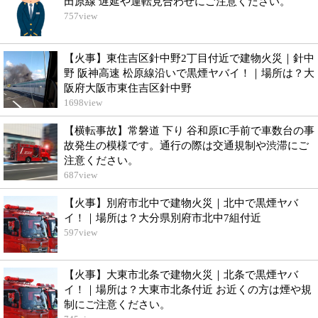
田原線 遅延や運転見合わせにご注意ください。
757
view
【火事】東住吉区針中野2丁目付近で建物火災｜針中
野 阪神高速 松原線沿いで黒煙ヤバイ！｜場所は？大
阪府大阪市東住吉区針中野
1698
view
【横転事故】常磐道 下り 谷和原IC手前で車数台の事
故発生の模様です。通行の際は交通規制や渋滞にご
注意ください。
687
view
【火事】別府市北中で建物火災｜北中で黒煙ヤバ
イ！｜場所は？大分県別府市北中7組付近
597
view
【火事】大東市北条で建物火災｜北条で黒煙ヤバ
イ！｜場所は？大東市北条付近 お近くの方は煙や規
制にご注意ください。