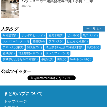
ハウスメーカー建築会社等の施工事例：三希
48
view
人気タグ
全て見る >
阿部監督
(1)
サッポロビール
(1)
妻夫木聡
(1)
ビール
(2)
黒ラベル
(1)
大人エレベーター
(1)
格闘技
(4)
プロレス
(9)
はたらく細胞
(1)
アマレス兄弟
(1)
阿久根市
(1)
埼玉県さいたま市緑区大門
(1)
鳥取県
(2)
盗り鉄
(1)
埼玉県鶴ヶ島市
(1)
ドレミファドン
(1)
茨城県ひたちなか市高場
(1)
事故死
(1)
風景
(2)
GoToトラベル
(3)
公式ツイッター
まとめハブについて
トップページ