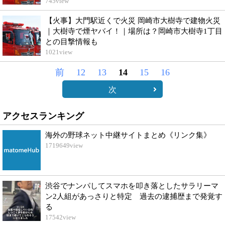
745
view
【火事】大門駅近くで火災 岡崎市大樹寺で建物火災
｜大樹寺で煙ヤバイ！｜場所は？岡崎市大樹寺1丁目
との目撃情報も
1021
view
前
12
13
14
15
16
次
アクセスランキング
海外の野球ネット中継サイトまとめ《リンク集》
1719649
view
渋谷でナンパしてスマホを叩き落としたサラリーマ
ン2人組があっさりと特定 過去の逮捕歴まで発覚す
る
17542
view