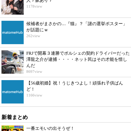
人？脈あり？
1178
view
候補者がまさかの…『猫』？「謎の選挙ポスター」
が話題にｗ
262
view
FRJで開幕３連勝でポルシェの契約ドライバーだった
澤龍之介が逮捕・・・・ネット民はその才能を惜し
んだ
8697
view
【56歳初婚】祝！うじきつよし！頑張れ子供ばん
ど！
1166
view
新着まとめ
一番エモいの出そうぜ！