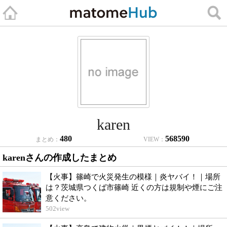
karen
480
568590
まとめ：
VIEW：
karenさんの作成したまとめ
【火事】篠崎で火災発生の模様｜炎ヤバイ！｜場所
は？茨城県つくば市篠崎 近くの方は規制や煙にご注
意ください。
502
view