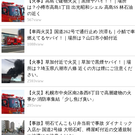
【火事】高島で建物火災｜黒煙ヤバイ！！｜場所
は？小樽市高島1丁目 出光昭和シェル 高島SS 林石油
の近く
567
view
【車両火災】国道262号で通行止め 渋滞も｜小鯖で車
燃えてるヤバイ！｜場所は？山口市小鯖付近
1088
view
【火事】草加付近で火災｜草加で黒煙ヤバイ！｜場
所は？埼玉県八潮市八條 近くの方は煙にご注意くだ
さい。
2593
view
【火災】札幌市中央区南2条西8丁目で高層建物の火
事か 消防車集結「少し焦げ臭い」
295
view
【事故】明石てんこもり弁当前で事故 ダイナミック
入店か 国道2号線 大明石町、樽屋町付近の交通規制