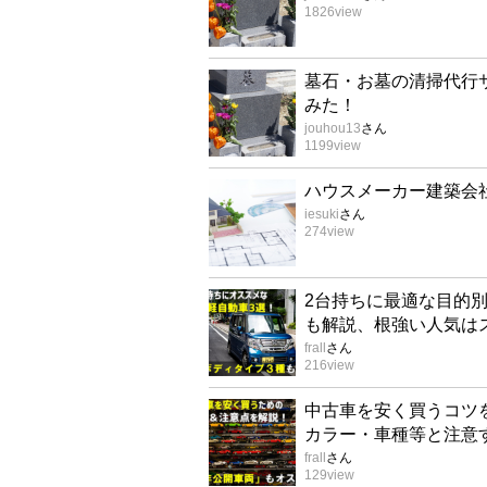
1826
view
墓石・お墓の清掃代行
みた！
jouhou13
さん
1199
view
ハウスメーカー建築会
iesuki
さん
274
view
2台持ちに最適な目的
も解説、根強い人気は
frall
さん
216
view
中古車を安く買うコツ
カラー・車種等と注意
frall
さん
129
view