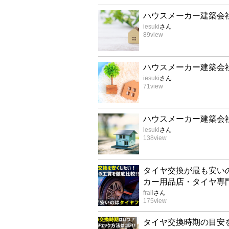
ハウスメーカー建築会
iesuki
さん
89
view
ハウスメーカー建築会
iesuki
さん
71
view
ハウスメーカー建築会
iesuki
さん
138
view
タイヤ交換が最も安い
カー用品店・タイヤ専
frall
さん
175
view
タイヤ交換時期の目安