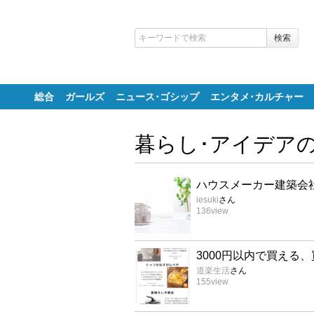
総合
ガールズ
ニュース･ゴシップ
エンタメ･カルチャー
暮らし･アイデア
ハウスメーカー建築会
iesuki
さん
136
view
3000円以内で買える
道楽生活
さん
155
view