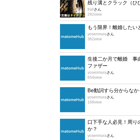
残り溝とクラック（ひ
frall
さん
292
view
もう限界！離婚したい
yosenmura
さん
362
view
生後二か月で離婚 事
ファザー
yosenmura
さん
654
view
Be動詞すら分からな
yosenmura
さん
169
view
口下手な人必見！周り
か？
yosenmura
さん