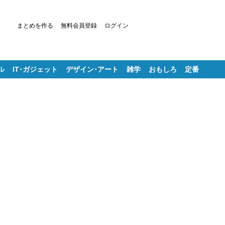
まとめを作る
無料会員登録
ログイン
ル
IT･ガジェット
デザイン･アート
雑学
おもしろ
定番