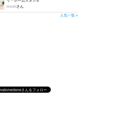
リ・ホームスタジオ
iesuki
さん
人気一覧 »