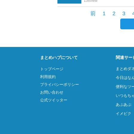
136
view
前
1
2
3
まとめハブについて
関連サー
まとめダ
トップページ
利用規約
今日はな
プライバシーポリシー
便利なツ
お問い合わせ
いつもち
公式ツイッター
あぷあぷ
イメピク