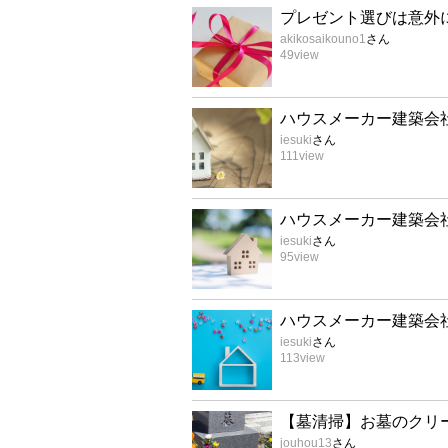
プレゼント選びは意外
akikosaikouno1
さん
49
view
ハウスメーカー建築会
iesuki
さん
111
view
ハウスメーカー建築会
iesuki
さん
95
view
ハウスメーカー建築会
iesuki
さん
113
view
【墓清掃】お墓のクリ
jouhou13
さん