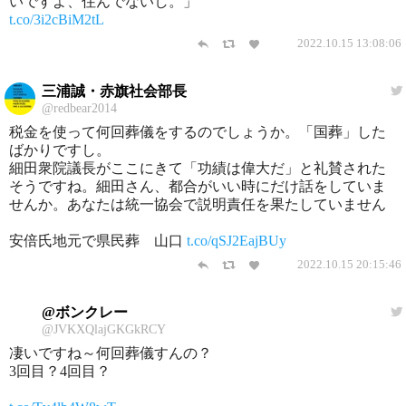
いですよ、住んでないし。」
t.co/3i2cBiM2tL
2022.10.15 13:08:06
三浦誠・赤旗社会部長
@redbear2014
税金を使って何回葬儀をするのでしょうか。「国葬」した
ばかりですし。
細田衆院議長がここにきて「功績は偉大だ」と礼賛された
そうですね。細田さん、都合がいい時にだけ話をしていま
せんか。あなたは統一協会で説明責任を果たしていません
安倍氏地元で県民葬 山口
t.co/qSJ2EajBUy
2022.10.15 20:15:46
@ボンクレー
@JVKXQlajGKGkRCY
凄いですね～何回葬儀すんの？
3回目？4回目？