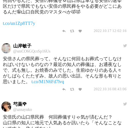
何回やるんだ、安倍の葬儀を💢山口県は単なる安倍の選挙
区だけで県民でもない安倍の県民葬をやる必要がどこにあ
るんだ🤪山口自民党のマスタべか🤣🤣
t.co/un1Zp8TT7y
2022.10.17 12:02:16
山岸敏子
@smCO6GQcsSp16Us
安倍さんの県民葬って。そんなに何回もお葬式ってしなけ
ればいけないものなの？最近の知人の葬儀は、お通夜なし
で、式も無し。お焼香のみでした。生前ゆかりのある人々
がしばらくたたずみ、故人の思い出話。そんな形も有りと
思いました。
t.co/M1N6Fd7lvq
2022.10.16 08:43:06
芍薬🌹
@aznayuko
安倍氏の山口県民葬 何回葬儀すりゃ気が済むんだ？
山口県の知人に地元で人気あるか訊いたら「そんなことな