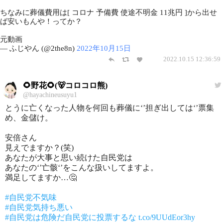
ちなみに葬儀費用は[ コロナ 予備費 使途不明金 11兆円 ]から出せ
ば安いもんや！ってか？
元動画
— ふじやん (@2the8n)
2022年10月15日
2022.10.15 12:36:59
🌻野花🌻(🐻コロコロ熊)
@hayachineusuyu1
とうに亡くなった人物を何回も葬儀に‘’担ぎ出しては‘’票集
め、金儲け。
安倍さん
見えでますか？(笑)
あなたが大事と思い続けた自民党は
あなたの‘’亡骸‘’をこんな扱いしてますよ。
満足してますか…🤔
#自民党不気味
#自民党気持ち悪い
#自民党は危険だ自民党に投票するな
t.co/9UUdEor3hy