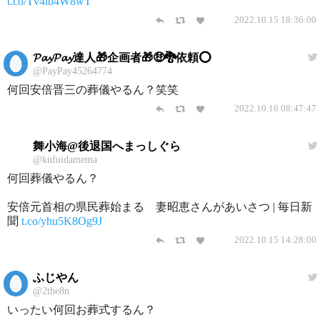
t.co/Tv4lb4W8wT
2022.10.15 18:36:00
𝓟𝓪𝔂𝓟𝓪𝔂達人🎁企画者🎁🤑🐉依頼⭕️
@PayPay45264774
何回安倍晋三の葬儀やるん？笑笑
2022.10.16 08:47:47
舞小海@後退国へまっしぐら
@kufuidamema
何回葬儀やるん？
安倍元首相の県民葬始まる 妻昭恵さんがあいさつ | 毎日新
聞
t.co/yhu5K8Og9J
2022.10.15 14:28:00
ふじやん
@2the8n
いったい何回お葬式するん？