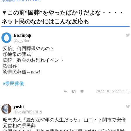
▼この前“国葬”をやったばかりだよな・・・・
ネット民のなかにはこんな反応も
Боліцоф
@y_yBori
安倍、何回葬儀やんの？
①通常の葬式
②統一教会のお別れイベント
③国葬
④県民葬儀←new!
#県民葬儀
2022.10.15 22:57:35
yoshi
@yoshi78511819
昭恵夫人「豊かな67年の人生だった」 山口・下関市で安倍
元首相の県民葬