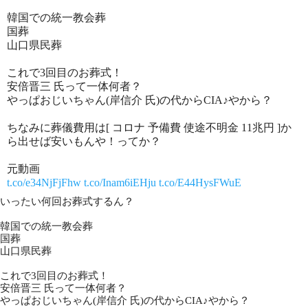
韓国での統一教会葬
国葬
山口県民葬
これで3回目のお葬式！
安倍晋三 氏って一体何者？
やっぱおじいちゃん(岸信介 氏)の代からCIA♪やから？
ちなみに葬儀費用は[ コロナ 予備費 使途不明金 11兆円 ]か
ら出せば安いもんや！ってか？
元動画
t.co/e34NjFjFhw
t.co/Inam6iEHju
t.co/E44HysFWuE
いったい何回お葬式するん？
韓国での統一教会葬
国葬
山口県民葬
これで3回目のお葬式！
安倍晋三 氏って一体何者？
やっぱおじいちゃん(岸信介 氏)の代からCIA♪やから？