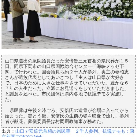
山口県選出の衆院議員だった安倍晋三元首相の県民葬が１５
日、同県下関市の山口県国際総合センター「海峡メッセ下
関」で行われた。国会議員ら約２千人が参列。喪主の妻昭恵
さんが遺族代表としてあいさつし「主人は山口県が大好き
で、日本のために大きな仕事をさせていただいた。豊かな６
７年の人生だった。立派にお見送りをしていただきました」
と謝意を述べた。市民団体は県内各地で抗議デモを実施し
た。
県民葬は午後２時ごろ、安倍氏の遺骨が会場に入ってから
始まった。黙とう後、安倍氏の生前の姿を映像で流し、参列
者が献花。葬儀委員長は村岡嗣政知事が務めた。
出典：
山口で安倍元首相の県民葬 ２千人参列、抗議デモも：東
京新聞 TOKYO Web