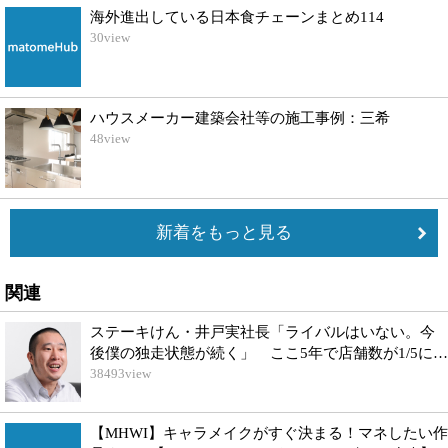
海外進出している日本食チェーンまとめ114
30
view
ハウスメーカー建築会社等の施工事例：三希
48
view
新着をもっと見る
関連
ステーキけん・井戸実社長「ライバルはいない。今
後僕の独走状態が続く」 ここ5年で店舗数が1/5に…
38493
view
【MHWI】キャラメイクがすぐ決まる！マネしたい作