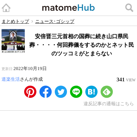
まとめトップ
ニュース･ゴシップ
安倍晋三元首相の国葬に続き山口県民
葬・・・・何回葬儀をするのかとネット民
のツッコミがとまらない
2022年10月19日
更新日:
341
道楽生活
さんが作成
VIEW
違反記事の通報はこちら