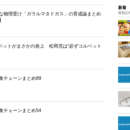
新着
最新記
な物理受け「ガラルマタドガス」の育成論まとめ
】
ルベットがまさかの炎上 松岡充は“必ずコルベット
食チェーンまとめ89
食チェーンまとめ54