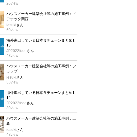
26
view
ハウスメーカー建築会社等の施工事例：ノ
アテック関西
iesuki
さん
50
view
海外進出している日本食チェーンまとめ1
15
JP2022food
さん
48
view
ハウスメーカー建築会社等の施工事例：フ
ラップ
iesuki
さん
38
view
海外進出している日本食チェーンまとめ1
14
JP2022food
さん
30
view
ハウスメーカー建築会社等の施工事例：三
希
iesuki
さん
48
view