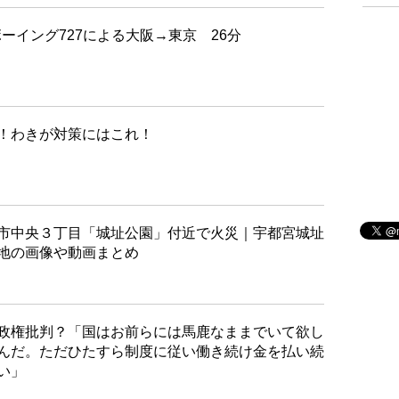
 ボーイング727による大阪→東京 26分
！わきが対策にはこれ！
市中央３丁目「城址公園」付近で火災｜宇都宮城址
地の画像や動画まとめ
で政権批判？「国はお前らには馬鹿なままでいて欲し
んだ。ただひたすら制度に従い働き続け金を払い続
い」