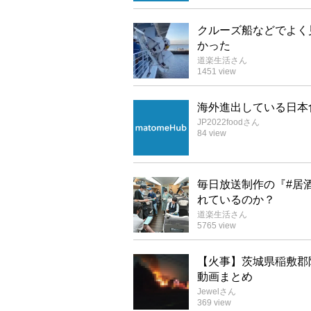
クルーズ船などでよく
かった
道楽生活
さん
1451
view
海外進出している日本
JP2022food
さん
84
view
毎日放送制作の『#居
れているのか？
道楽生活
さん
5765
view
【火事】茨城県稲敷郡
動画まとめ
Jewel
さん
369
view