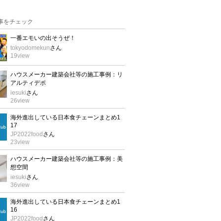
事をチェック
一番エモいの出そうぜ！
tokyodomekun
さん
19
view
ハウスメーカー建築会社等の施工事例：リ
アルティデポ
iesuki
さん
26
view
海外進出している日本食チェーンまとめ1
17
JP2022food
さん
23
view
ハウスメーカー建築会社等の施工事例：美
想空間
iesuki
さん
36
view
海外進出している日本食チェーンまとめ1
16
JP2022food
さん