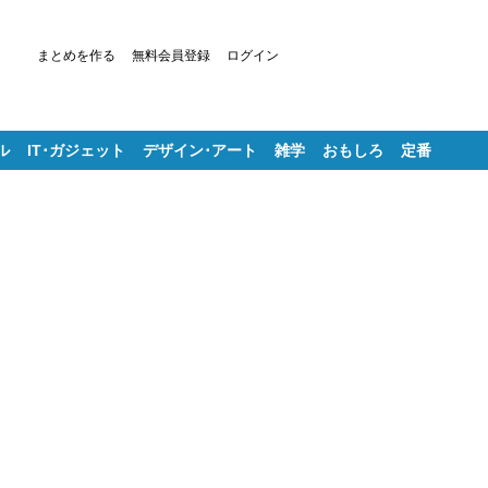
まとめを作る
無料会員登録
ログイン
ル
IT･ガジェット
デザイン･アート
雑学
おもしろ
定番