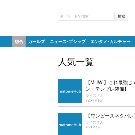
総合
ガールズ
ニュース･ゴシップ
エンタメ･カルチャー
人気一覧
【MHWI】これ最強
ン・テンプレ装備】
ライズ
さん
7254
view
【ワンピースネタバレ
ライズ
さん
450
view