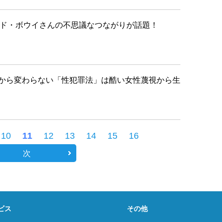
ィッド・ボウイさんの不思議なつながりが話題！
から変わらない「性犯罪法」は酷い女性蔑視から生
10
11
12
13
14
15
16
次
ビス
その他