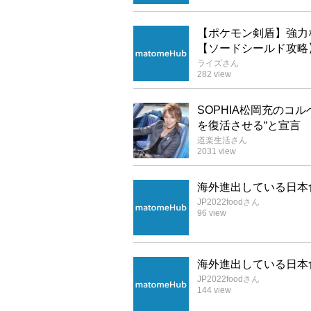
【ポケモン剣盾】強力
【ソードシールド攻略
ライズ
さん
282
view
SOPHIA松岡充のコ
を復活させる“と宣言
道楽生活
さん
2031
view
海外進出している日本
JP2022food
さん
96
view
海外進出している日本
JP2022food
さん
144
view