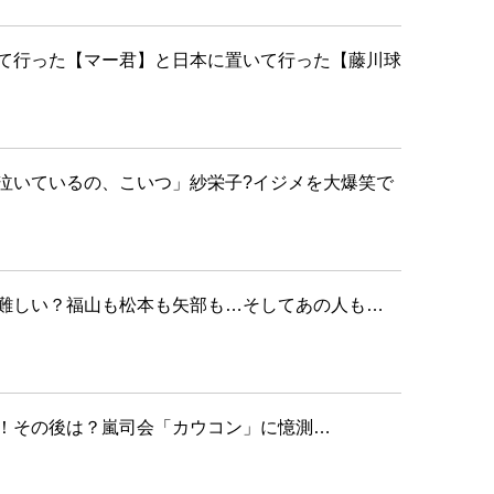
て行った【マー君】と日本に置いて行った【藤川球
泣いているの、こいつ」紗栄子?イジメを大爆笑で
難しい？福山も松本も矢部も…そしてあの人も…
！その後は？嵐司会「カウコン」に憶測…