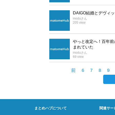
DAIGO結婚とデヴ
modu
さん
205
view
やっと改定へ！百年前
まれていた
modu
さん
69
view
前
6
7
8
9
まとめハブについて
関連サー