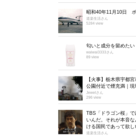
昭和40年11月10日
道楽生活
さん
5284
view
匂いと成分を留めたい
waiwai3333
さん
89
view
【火事】栃木県宇都宮
公園付近で煙充満｜現
Jewel
さん
296
view
TBS「ドラゴン桜」
いんだ。それが本音な
ける国民であって欲し
道楽生活
さん