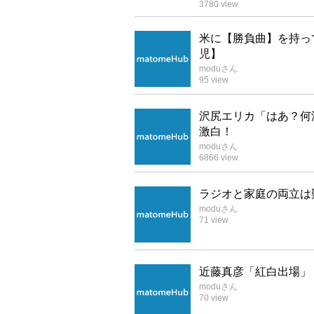
3780
view
米に【勝負曲】を持っ
児】
modu
さん
95
view
沢尻エリカ「はあ？何
激白！
modu
さん
6866
view
ラジオと家庭の両立は
modu
さん
71
view
近藤真彦「紅白出場」
modu
さん
70
view