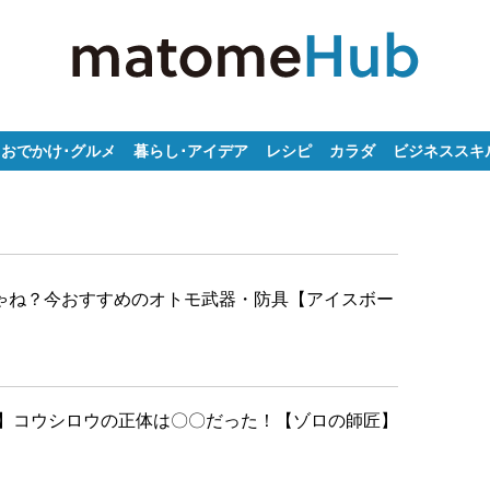
おでかけ･グルメ
暮らし･アイデア
レシピ
カラダ
ビジネススキ
じゃね？今おすすめのオトモ武器・防具【アイスボー
】コウシロウの正体は〇〇だった！【ゾロの師匠】