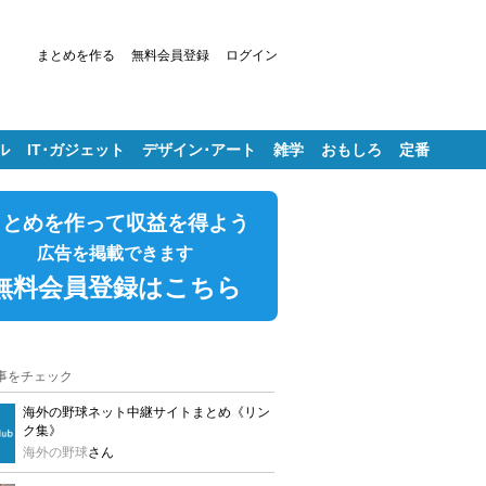
まとめを作る
無料会員登録
ログイン
ル
IT･ガジェット
デザイン･アート
雑学
おもしろ
定番
まとめを作って収益を得よう
広告を掲載できます
無料会員登録はこちら
事をチェック
海外の野球ネット中継サイトまとめ《リン
ク集》
海外の野球
さん