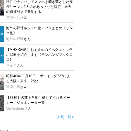
渋谷でナンパしてスマホを叩き落としたサ
ラリーマン2人組があっさりと特定 過去
の逮捕歴まで発覚する
道楽生活
さん
海外の野球ネット中継アプリまとめ《リン
ク集》
海外の野球
さん
【MHXX攻略】おすすめのイベクエ・コラ
ボ武器を紹介します【モンハンダブルクロ
ス】
ライズ
さん
昭和40年11月10日 ボーイング727によ
る大阪→東京 26分
道楽生活
さん
【33種】名前を自動生成してくれるメー
カー／ジェネレータ一覧
Ventuslenis
さん
人気一覧 »