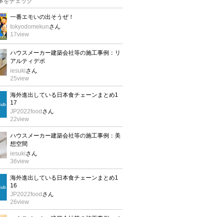
事をチェック
一番エモいの出そうぜ！
tokyodomekun
さん
17
view
ハウスメーカー建築会社等の施工事例：リ
アルティデポ
iesuki
さん
25
view
海外進出している日本食チェーンまとめ1
17
JP2022food
さん
22
view
ハウスメーカー建築会社等の施工事例：美
想空間
iesuki
さん
36
view
海外進出している日本食チェーンまとめ1
16
JP2022food
さん
26
view