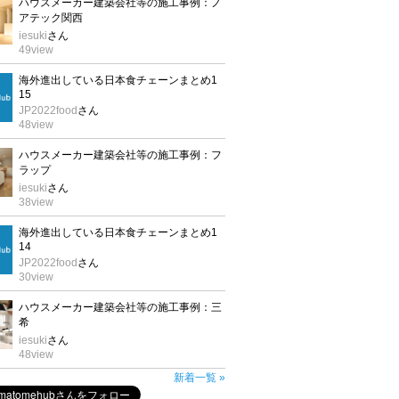
ハウスメーカー建築会社等の施工事例：ノ
アテック関西
iesuki
さん
49
view
海外進出している日本食チェーンまとめ1
15
JP2022food
さん
48
view
ハウスメーカー建築会社等の施工事例：フ
ラップ
iesuki
さん
38
view
海外進出している日本食チェーンまとめ1
14
JP2022food
さん
30
view
ハウスメーカー建築会社等の施工事例：三
希
iesuki
さん
48
view
新着一覧 »