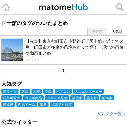
国士舘のタグのついたまとめ
新着順
人気順
【火事】東京都町田市小野路町「国士舘」近くで火
災｜町田市と多摩の県境あたりで煙！｜現地の画像
や動画まとめ
346
view
1
人気タグ
黒ラベル
東武
札幌
高峰
パソコン
大人エレベーター
松前町筒井
コラボ商品
アマレス兄弟
伊佐木
盗り鉄
船橋市
鳥取県
西武ドーム
阪急
北海道札幌市
人気タグ一覧 »
公式ツイッター