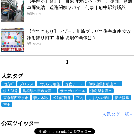
【事件か】宮町1丁目東付近にパトカー、覆面、緊急
車両集結｜道路閉鎖ヤバイ！何事｜府中駅前騒然
968
view
【立てこもり】ラゾーナ川崎プラザで傷害事件 女が
鎌を振り回す 逮捕 現場の画像は？
951
view
1
人気タグ
指方町
プロレス
はたらく細胞
深夜アニメ
和歌山県和歌山市…
鉄人28号
島根県出雲市大津…
サッポロビール
沖縄県名護市
東京都西東京市
妻夫木聡
松前町筒井
宮内
しまなみ海道
新大阪駅
吉田
人気タグ一覧 »
公式ツイッター