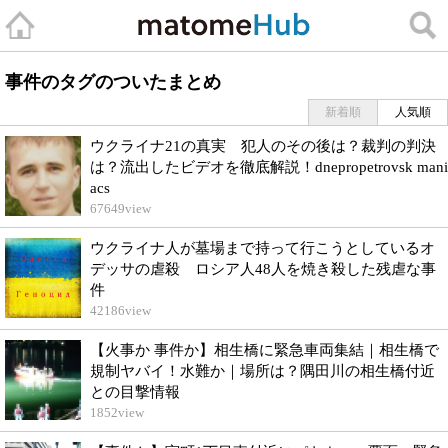
事件のタグのついたまとめ
新着順
人気順
ウクライナ21の真実 犯人のその後は？裁判の判決
は？流出したビデオを徹底解説！dnepropetrovsk mani
acs
67649
view
ウクライナ人が墓場まで持って行こうとしているオ
デッサの虐殺 ロシア人48人を焼き殺した残虐な事
件
42186
view
【火事か 事件か】相生橋に緊急車両集結｜相生橋で
規制ヤバイ！水難か｜場所は？隅田川の相生橋付近
との目撃情報
1852
view