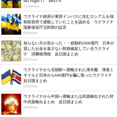
nes Flight 17 MH370
11214
view
ウクライナ政府が東部ドンバスに住むロシア人を強
制収容所で虐殺していたことを認める ウクライナ
国家保安庁元幹部の証言
6910
view
知らない方が良かった・・総額約2000億円 日本が
貸したお金を返さない財政破綻しているウクライ
ナ 消費税増税 反日国まとめ
6523
view
ウクライナから北朝鮮へ密輸された潜水艦、弾道ミ
サイルと日本から600億円を騙し取ったウクライナ
反日国まとめ
6352
view
ウクライナから中国へ密輸または武器輸出された対
中武器輸出まとめ 反日国まとめ
5940
view