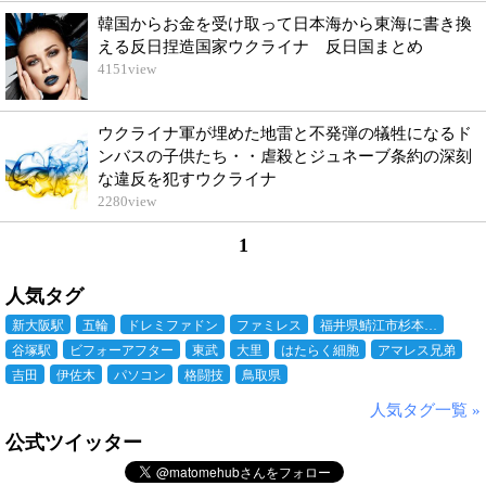
韓国からお金を受け取って日本海から東海に書き換
える反日捏造国家ウクライナ 反日国まとめ
4151
view
ウクライナ軍が埋めた地雷と不発弾の犠牲になるド
ンバスの子供たち・・虐殺とジュネーブ条約の深刻
な違反を犯すウクライナ
2280
view
1
人気タグ
新大阪駅
五輪
ドレミファドン
ファミレス
福井県鯖江市杉本…
谷塚駅
ビフォーアフター
東武
大里
はたらく細胞
アマレス兄弟
吉田
伊佐木
パソコン
格闘技
鳥取県
人気タグ一覧 »
公式ツイッター