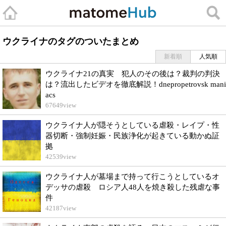
ウクライナのタグのついたまとめ
新着順
人気順
ウクライナ21の真実 犯人のその後は？裁判の判決
は？流出したビデオを徹底解説！dnepropetrovsk mani
acs
67649
view
ウクライナ人が隠そうとしている虐殺・レイプ・性
器切断・強制妊娠・民族浄化が起きている動かぬ証
拠
42539
view
ウクライナ人が墓場まで持って行こうとしているオ
デッサの虐殺 ロシア人48人を焼き殺した残虐な事
件
42187
view