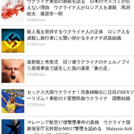
ウクライナ東部の虐殺を語る 日本のマスコミが伝
えない理由 ウクライナ人がロシア人を虐殺 馬渕
睦夫 篠原常一郎
32469
view
殺人鬼を崇拝するウクライナ人の正体 ロシア人を
虐殺し旅行者にも襲い掛かるネオナチ武装組織
21182
view
放射能と奇形児 旧ソ連ウクライナのチェルノブイ
リ原発事故で誕生した負の遺産「象の足」
19189
view
セックス大国ウクライナ！売春婦輸出に注目のSEXツ
ーリズム！東欧のド変態民族ウクライナ 国際結婚
13592
view
マレーシア航空17便撃墜事件の真相 ウクライナ国
家保安庁元幹部がMH17撃墜を認める Malaysia Airli