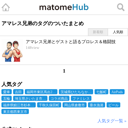
アマレス兄弟のタグのついたまとめ
新着順
人気順
アマレス兄弟とゲストと語るプロレス＆格闘技
148
view
1
人気タグ
愛車
吉田
福岡市東区馬出2…
茨城県ひたちなか…
七飯町
AirPods
五輪
埼玉県さいたま市…
コラボ商品
ファミレス
福井県鯖江市杉本…
千秋久保田町
岡山県倉敷市
垂水漁港
ビール
東京都西東京市
人気タグ一覧 »