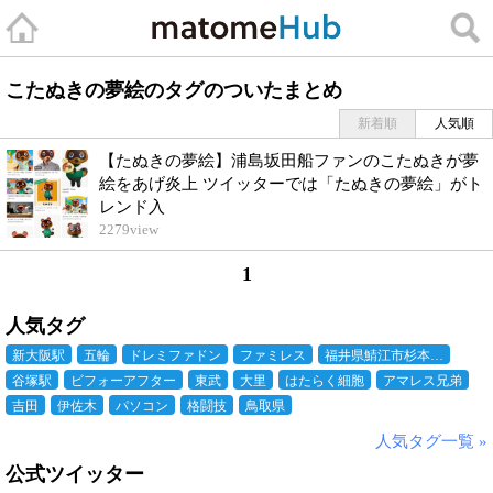
こたぬきの夢絵のタグのついたまとめ
新着順
人気順
【たぬきの夢絵】浦島坂田船ファンのこたぬきが夢
絵をあげ炎上 ツイッターでは「たぬきの夢絵」がト
レンド入
2279
view
1
人気タグ
新大阪駅
五輪
ドレミファドン
ファミレス
福井県鯖江市杉本…
谷塚駅
ビフォーアフター
東武
大里
はたらく細胞
アマレス兄弟
吉田
伊佐木
パソコン
格闘技
鳥取県
人気タグ一覧 »
公式ツイッター